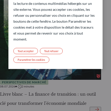
la lecture de contenus multimédias hébergés sur un
site externe. Vous pouvez accepter ces cookies, les
refuser ou personnaliser vos choix en cliquant sur les
boutons de cette fenêtre. Le bouton Paramétrer les
cookies met à votre disposition le détail des traceurs
et vous permet de revenir sur vos choix à tout
moment.
Tout accepter
Tout refuser
Paramétrer les cookies
PERSPECTIVES DE MARCHÉ
08.07.2026
2
minutes
Livre blanc – La finance de transition : un outil
clé pour transformer l’économie mondiale