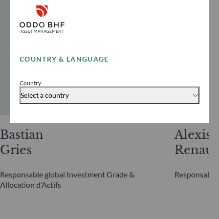
COUNTRY & LANGUAGE
Country
Select a country
Bastian
Alexis
Gries
Renaul
Responsable global Investment Grade &
Responsable 
Allocation d’Actifs