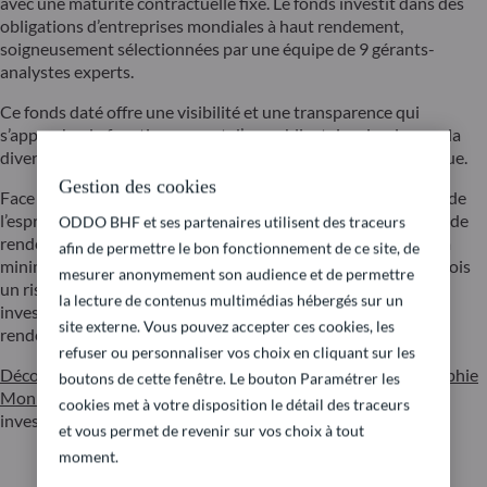
avec une maturité contractuelle fixe. Le fonds investit dans des
obligations d’entreprises mondiales à haut rendement,
soigneusement sélectionnées par une équipe de 9 gérants-
analystes experts.
Ce fonds daté offre une visibilité et une transparence qui
s’approche du fonctionnement d’une obligataire simple avec la
diversification et la granularité d’un fonds obligataire classique.
Gestion des cookies
Face à la perspective de baisse des taux aujourd’hui au cœur de
l’esprit des investisseurs, ce fonds daté offre une perspective de
ODDO BHF et ses partenaires utilisent des traceurs
rendement potentiellement intéressante tout en cherchant à
afin de permettre le bon fonctionnement de ce site, de
minimiser la volatilité et la perte maximale. Il présente toutefois
mesurer anonymement son audience et de permettre
un risque de perte en capital et un risque de défaut lié aux
la lecture de contenus multimédias hébergés sur un
investissements dans des obligations spéculatives à haut
site externe. Vous pouvez accepter ces cookies, les
rendement.
refuser ou personnaliser vos choix en cliquant sur les
Découvrez ODDO BHF Global Target 2028 en vidéo avec Sophie
boutons de cette fenêtre. Le bouton Paramétrer les
Monnier
CFA, Product Specialist Allocation d’actifs et
cookies met à votre disposition le détail des traceurs
investissements Obligataires
et vous permet de revenir sur vos choix à tout
moment.