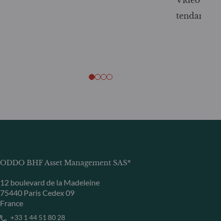
Vidéo Bou
tendances :
ODDO BHF Asset Management SAS*
12 boulevard de la Madeleine
75440 Paris Cedex 09
France
+33 1 44 51 80 28