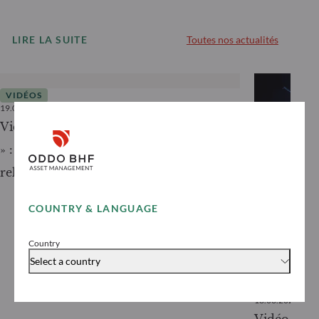
LIRE LA SUITE
Toutes nos actualités
VIDÉOS
19.05.2025
< 1
minute
Vidéo Boursorama – « Germany is back
» : un plan Marshall à l’allemande pour
relancer l’économie
COUNTRY & LANGUAGE
Country
Select a country
VIDÉOS
18.03.2025