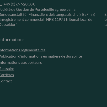
+49 (0) 69 920 50 0
Société de Gestion de Portefeuille agréée par la
Bundesanstalt für Finanzdienstleistungsaufsicht (« BaFin »)
E
Enregistrement commercial : HRB 11971 tribunal local de
L
Düsseldorf
l
Informations
Informations réglementaires
Publication d’informations en matière de durabilité
Informations aux porteurs
Glossaire
Carrières
Contact