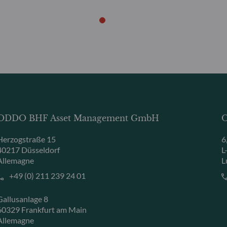
ODDO BHF Asset Management GmbH
O
Herzogstraße 15
6
40217 Düsseldorf
L
Allemagne
L
+49 (0) 211 239 24 01
Gallusanlage 8
60329 Frankfurt am Main
Allemagne