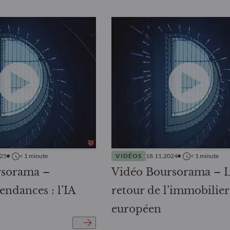
025
< 1
minute
VIDÉOS
18.11.2024
< 1
minute
rsorama –
Vidéo Boursorama – 
endances : l’IA
retour de l’immobilier
européen