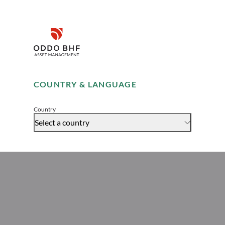
Disclaimer
Remember me for 30 days
COUNTRY & LANGUAGE
Accept
Country
Select a country