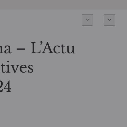
Expertise
Fonds
Invest
Vue d’ensemble
Tous les fonds
a – L’Actu
Actions
Sélection de fonds
tives
Obligations
Comment souscrire ?
24
Multi-Actifs
ETF actifs
Private Assets