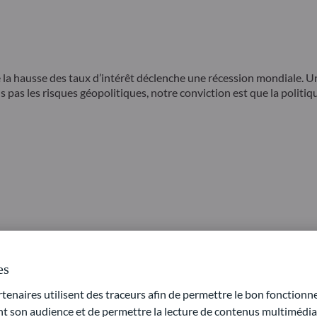
la hausse des taux d’intérêt déclenche une récession mondiale. Un 
as les risques géopolitiques, notre conviction est que la politiq
 d’actifs ?
, qui décrypte pour vous l’environnement de marché et détaille les
es
naires utilisent des traceurs afin de permettre le bon fonctionne
son audience et de permettre la lecture de contenus multimédias