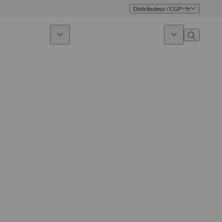
Distributeur / CGP
fr
issement durable
Actualités & Marchés
À propos
Présentation
Identité
Approche
Gouvernance
Publications
Notre équipe commerciale
Nos bureaux
Nous contacter