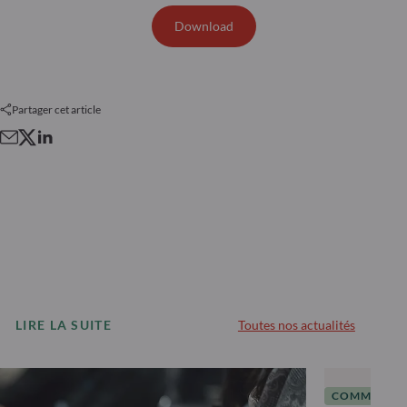
Download
Partager cet article
LIRE LA SUITE
Toutes nos actualités
COMMUNIQU