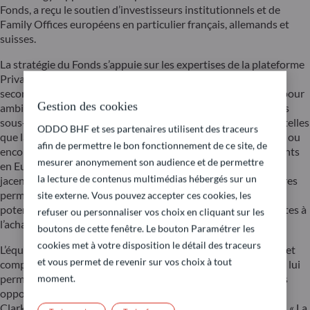
Fonds, a reçu le soutien d’investisseurs institutionnels et de
Family Offices européens en particulier français, allemands et
suisses.
La stratégie du Fonds s’appuie sur les expertises de la plateforme
Private Assets : investissements primaires, transactions
secondaires et opérations de co-investissement. Le Fonds a pour
Gestion des cookies
ambition de construire un portefeuille de fonds et de sociétés
sous-jacentes répartis sur un large éventail de technologies, telles
ODDO BHF et ses partenaires utilisent des traceurs
que la cybersécurité, la santé digitale, l’intelligence artificielle ou
afin de permettre le bon fonctionnement de ce site, de
encore la fintech. Il a déjà effectué ses premiers investissements
mesurer anonymement son audience et de permettre
en Europe, aux Etats-Unis et en Asie dans des sociétés sous-
la lecture de contenus multimédias hébergés sur un
jacentes. L’expertise de l’équipe en investissements secondaires
permet de capitaliser sur des conditions de marché
site externe. Vous pouvez accepter ces cookies, les
potentiellement attractives en bénéficiant de possibles décotes à
refuser ou personnaliser vos choix en cliquant sur les
l’achat.
boutons de cette fenêtre. Le bouton Paramétrer les
cookies met à votre disposition le détail des traceurs
L’équipe Private Assets, qui a plus de 20 années d’expérience et
et vous permet de revenir sur vos choix à tout
compte plus de 50 personnes, dispose d’un réseau important lui
permettant de sourcer ce qu’elle considère être les meilleures
moment.
opportunités d’investissement à travers le monde. Richard
Clarke-Jervoise, Managing Director Private Equity, souligne : « La