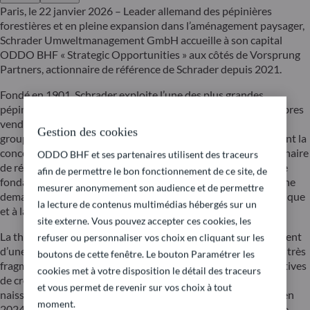
Paris, le 22 janvier 2026 – Leader allemand des pépinières
forestières et en pleine expansion dans l’aménagement paysager,
Schrader Umweltmanagement GmbH accueille à son capital
ODDO BHF « Strategic Opportunities » aux côtés de Vorsprung
Partners, actionnaire de référence de Schrader depuis 2021.
Fondé en 1901, Schrader exploite l’une des plus grandes
pépinières forestières d’Europe, avec plus de 20 millions d’arbres
vendus par an. En complément de son activité historique, le
Gestion des cookies
groupe a développé une offre intégrée de paysagisme couvrant la
conception, la réalisation et l’entretien d’espaces verts. Partenaire
ODDO BHF et ses partenaires utilisent des traceurs
de référence d’acteurs publics et privés, Schrader bénéficie de
afin de permettre le bon fonctionnement de ce site, de
fondamentaux solides et d’un marché porteur soutenu par une
mesurer anonymement son audience et de permettre
demande structurelle liée notamment au changement climatique
la lecture de contenus multimédias hébergés sur un
et à la végétalisation des zones urbaines.
site externe. Vous pouvez accepter ces cookies, les
La thèse d’investissement est structurée autour du déploiement
refuser ou personnaliser vos choix en cliquant sur les
d’une stratégie de buy-and-build dans le paysagisme. Encore très
boutons de cette fenêtre. Le bouton Paramétrer les
fragmenté, le marché allemand offre des opportunités attractives
cookies met à votre disposition le détail des traceurs
de croissance externe dans un contexte de consolidation
et vous permet de revenir sur vos choix à tout
naissante. Pour Schrader, cette dynamique s’est concrétisée en
moment.
2024 avec l’acquisition d’une entreprise bavaroise spécialisée