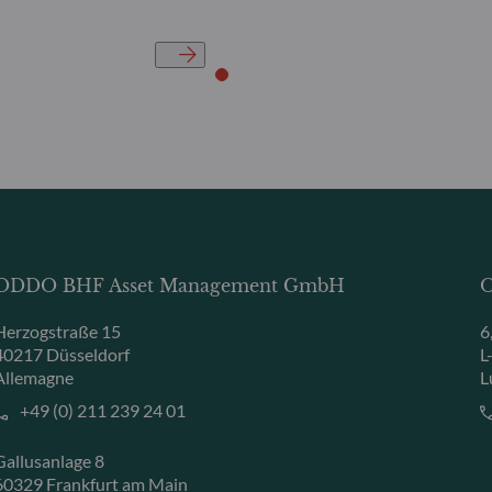
ODDO BHF Asset Management GmbH
O
Herzogstraße 15
6
40217 Düsseldorf
L
Allemagne
L
+49 (0) 211 239 24 01
Gallusanlage 8
60329 Frankfurt am Main