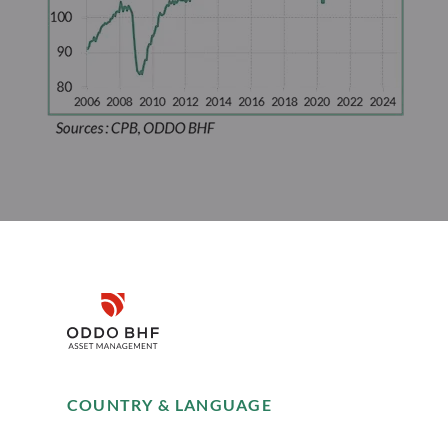
Télécharger cet article
Disclaimer
Remember me for 30 days
COUNTRY & LANGUAGE
Accept