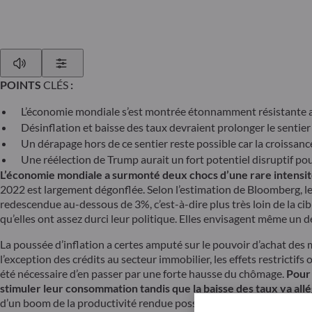
Play
Show Settings
POINTS
CLÉS
:
L’économie mondiale s’est montrée étonnamment résistante a
Désinflation et baisse des taux devraient prolonger le sentier
Un dérapage hors de ce sentier reste possible car la croissanc
Une réélection de Trump aurait un fort potentiel disruptif pou
L’économie mondiale a surmonté deux chocs d’une rare intensité qu
2022 est largement dégonflée. Selon l’estimation de Bloomberg, le t
redescendue au-dessous de 3%, c’est-à-dire plus très loin de la c
qu’elles ont assez durci leur politique. Elles envisagent même un
La poussée d’inflation a certes amputé sur le pouvoir d’achat des
l’exception des crédits au secteur immobilier, les effets restrictif
été nécessaire d’en passer par une forte hausse du chômage.
Pour 
stimuler leur consommation tandis que la baisse des taux va allé
d’un boom de la productivité rendue possible par le développement d