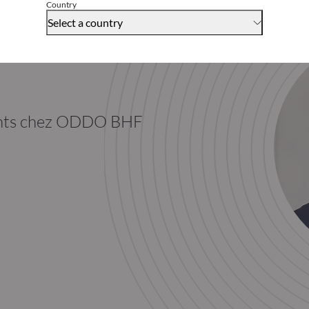
Country
Select a country
ments chez ODDO BHF