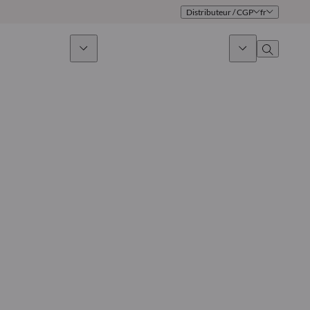
Distributeur / CGP
fr
issement durable
Actualités & Marchés
À propos
Présentation
Identité
Approche
Gouvernance
Publications
Notre équipe commerciale
Nos bureaux
Nous contacter