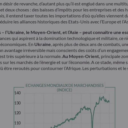
n désir de revanche, d’autant plus qu’il est englué dans une multit
et deux choses : des baisses d’impôts pour les entreprises et des
fois, il entend taxer toutes les importations d’où qu’elles viennent 
uire les alliances historiques des Etats-Unis avec l’Europe et l’A
 l’Ukraine, le Moyen-Orient, et l’Asie – peut connaître une esca
sances qui aspirent à la domination technologique et militaire, ce 
s économiques. En
Ukraine
, après plus de deux ans de combats, une
e un avantage irréversible mais conscients des coûts d’un engagemen
 est très supérieure à la normale.
Au Moyen-Orient,
principale zon
 les marchés de l’énergie et sur l’économie. A ce stade, même si l
 être reroutés pour contourner l’Afrique. Les perturbations et le