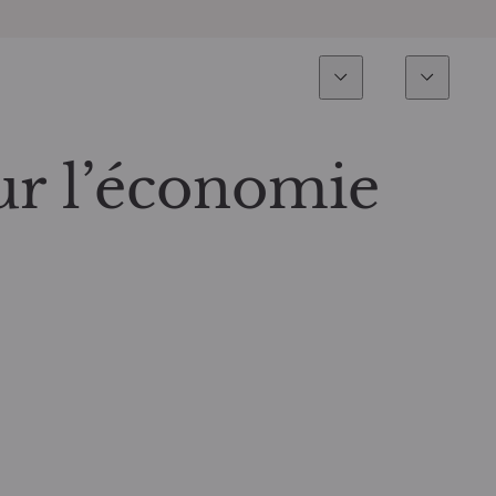
Expertise
Fonds
Invest
Vue d’ensemble
Tous les fonds
ur l’économie
Actions
Sélection de fonds
Obligations
Comment souscrire ?
Multi-Actifs
ETF actifs
Private Assets