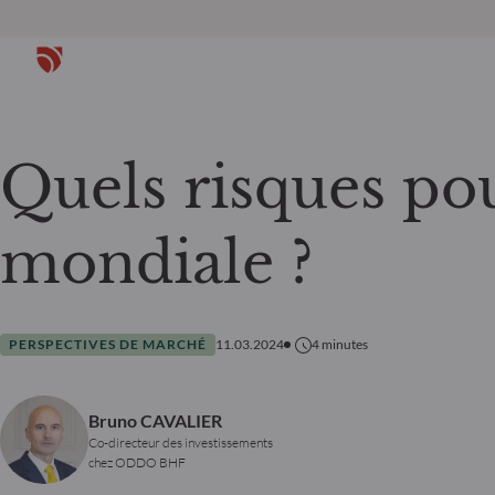
Quels risques po
mondiale ?
PERSPECTIVES DE MARCHÉ
11.03.2024
4
minutes
Bruno CAVALIER
Co-directeur des investissements
chez ODDO BHF