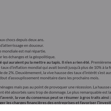
ux chocs depuis deux ans.
 d’atterrissage en douceur.
e mondiale est mal répartie.
r les échanges et la géopolitique.
i auraient pu la mettre au tapis. Il n’en a rien été.
Premièrement
aux d’inflation mondial qui avait bondi jusqu’à plus de 10% à la fi
ible de 2%. Deuxièmement, la vive hausse des taux d’intérêt s’est 
 début d’assouplissement monétaire dans les prochains mois.
 ménages mais pas au point de provoquer une récession. La hausse d
s ont été absorbés sans trop de dommage. Le plus remarquable est la s
l’avenir, la vue du consensus peut se résumer à gros traits ainsi 
ger les charges financières des entreprises et favoriser l’inves
e l’intelligence artificielle.
N’est-ce pas trop beau pour être vr