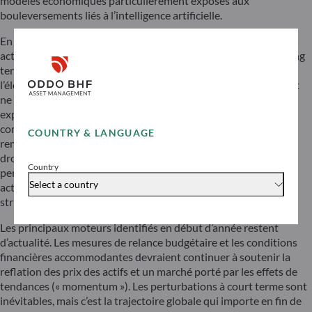
modèles économiques particulièrement exposés aux
bouleversements liés à l’intelligence artificielle.
En résumé, nous maintenons une légère surpondération sur les
actions et continuons de privilégier les thèmes structurels à long
terme tels que l’intelligence artificielle, la défense et
l’électrification. Cependant, ces thèmes évoluent rapidement et
ne peuvent plus être abordés de manière passive par une
exposition globale au marché. Les conflits récents illustrent
comment les changements technologiques — tels que le
COUNTRY & LANGUAGE
remplacement des équipements lourds traditionnels par des
drones — peuvent rapidement redéfinir les gagnants et les
Country
perdants. Les allocations doivent donc se concentrer sur les
Select a country
acteurs les mieux placés pour tirer parti de ces changements
structurels.
Les principaux moteurs identifiés en début d’année restent
d’actualité. Les mesures de relance budgétaire et les conditions
financières accommodantes devraient continuer à soutenir la
reflation des prix des actifs et un marché porté par les effets de
tendances (« momentum »). Les perturbations à court terme sont
inévitables, mais c’est la trajectoire globale qui importe en fin de