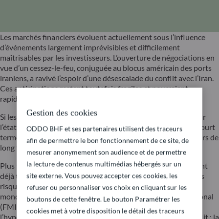
Les marchés financiers évoluent actuellement sous l’influence
d’événements largement imprévisibles et difficilement
maîtrisables par les investisseurs. L’ouverture de négociations en
vue d’un cessez-le-feu, conjuguée au blocus américain des ports
iraniens, a ravivé l’espoir d’une désescalade du conflit avec l’Iran.
Ces anticipations restent toutefois fragiles et pourraient
rapidement être déçues en cas d’échec des discussions.
Gestion des cookies
Si les prises de position changeantes de la Maison Blanche sur
l’état des négociations peuvent générer des opportunités à court
ODDO BHF et ses partenaires utilisent des traceurs
terme, elles demeurent de portée limitée pour les investisseurs de
afin de permettre le bon fonctionnement de ce site, de
long terme — une catégorie à laquelle nous appartenons.
mesurer anonymement son audience et de permettre
la lecture de contenus multimédias hébergés sur un
Plus fondamentalement, les premières semaines du conflit ont
site externe. Vous pouvez accepter ces cookies, les
déjà terni les perspectives de croissance mondiale et accru les
risques inflationnistes. Dans ses Perspectives de l’économie
refuser ou personnaliser vos choix en cliquant sur les
mondiale publiées à la mi-avril, le Fonds monétaire international
boutons de cette fenêtre. Le bouton Paramétrer les
(FMI) anticipe une croissance plus faible, y compris dans
cookies met à votre disposition le détail des traceurs
l’hypothèse la plus favorable d’une résolution rapide du conflit : la