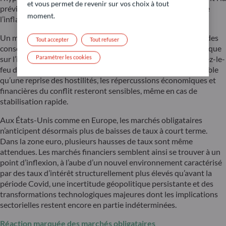
et vous permet de revenir sur vos choix à tout
prévision a été révisée à la baisse, de 3,2 % à 3,1 %, tandis que
moment.
l’inflation pourrait atteindre 4,4 %.
Un maintien prolongé du blocage du détroit d’Ormuz aurait des
Tout accepter
Tout refuser
conséquences nettement plus sévères, tant sur la croissance que
Paramétrer les cookies
sur l’inflation. Bien que nous estimions qu’un accord de cessez-le-
feu durable entre les États-Unis et l’Iran demeure plus probable
qu’une reprise des hostilités, les répercussions économiques et
financières du conflit resteront sensibles, même en cas de
stabilisation rapide.
Aux États-Unis comme en Europe, les marchés obligataires
n’anticipent désormais plus de baisses de taux à court terme.
Dans la zone euro, plusieurs hausses de taux sont même
attendues. Les marchés financiers semblent ainsi se trouver à un
point d’inflexion, à l’aube d’un nouvel environnement caractérisé
par des taux d’intérêt structurellement plus élevés qu’avant la
période Covid, une incertitude géopolitique persistante et des
transformations technologiques majeures dont les implications
sectorielles restent encore en partie indéterminées.
Réaction marquée des marchés obligataires