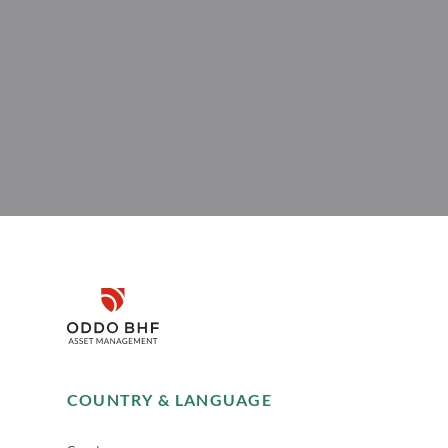
Disclaimer
Remember me for 30 days
COUNTRY & LANGUAGE
Accept
DE PRESSE