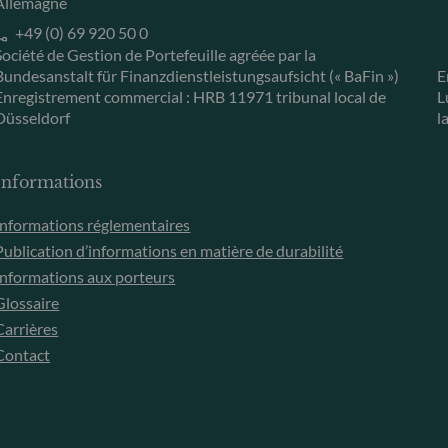
Allemagne
+49 (0) 69 920 50 0
Société de Gestion de Portefeuille agréée par la
Bundesanstalt für Finanzdienstleistungsaufsicht (« BaFin »)
E
Enregistrement commercial : HRB 11971 tribunal local de
L
Düsseldorf
l
Informations
Informations réglementaires
Publication d’informations en matière de durabilité
Informations aux porteurs
Glossaire
Carrières
Contact