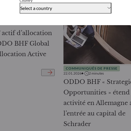
Country
utes
Select a country
AM sélectionnée
pour la distribution
actif d’allocation
ODDO BHF Global
llocation Active
COMMUNIQUÉS DE PRESSE
22.01.2026
2
minutes
ODDO BHF « Strategi
Opportunities » étend
activité en Allemagne 
l’entrée au capital de
Schrader