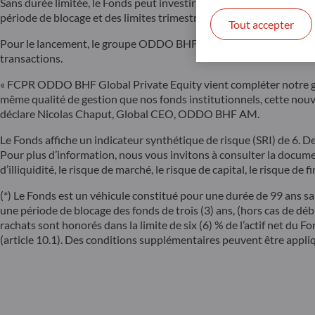
Sans durée limitée, le Fonds peut investir de manière régulière afin
période de blocage et des limites trimestrielles (voir ci-dessous).
Tout accepter
Pour le lancement, le groupe ODDO BHF investit aux côtés de plusi
transactions.
« FCPR ODDO BHF Global Private Equity vient compléter notre gamme
même qualité de gestion que nos fonds institutionnels, cette nouve
déclare Nicolas Chaput, Global CEO, ODDO BHF AM.
Le Fonds affiche un indicateur synthétique de risque (SRI) de 6. De
Pour plus d’information, nous vous invitons à consulter la document
d’illiquidité, le risque de marché, le risque de capital, le risque de
(*) Le Fonds est un véhicule constitué pour une durée de 99 ans sau
une période de blocage des fonds de trois (3) ans, (hors cas de déb
rachats sont honorés dans la limite de six (6) % de l’actif net du 
(article 10.1). Des conditions supplémentaires peuvent être appliq