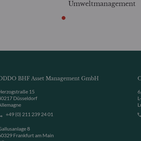
Umweltmanagement
ODDO BHF Asset Management GmbH
O
Herzogstraße 15
6
40217 Düsseldorf
L
Allemagne
L
+49 (0) 211 239 24 01
Gallusanlage 8
60329 Frankfurt am Main