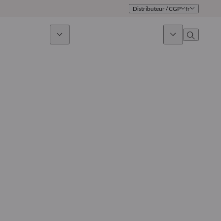
Distributeur / CGP
fr
issement durable
Actualités & Marchés
À propos
Présentation
Identité
Approche
Gouvernance
Publications
Notre équipe commerciale
Nos bureaux
Nous contacter