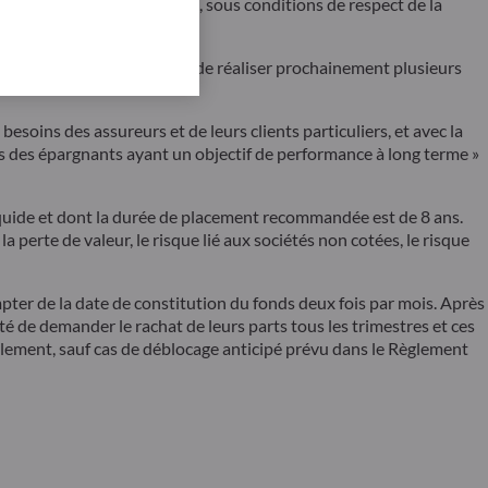
osant des fenêtres de rachat, sous conditions de respect de la
c ses clients et permettant de réaliser prochainement plusieurs
ins des assureurs et de leurs clients particuliers, et avec la
ées des épargnants ayant un objectif de performance à long terme »
 liquide et dont la durée de placement recommandée est de 8 ans.
 perte de valeur, le risque lié aux sociétés non cotées, le risque
ompter de la date de constitution du fonds deux fois par mois. Après
té de demander le rachat de leurs parts tous les trimestres et ces
règlement, sauf cas de déblocage anticipé prévu dans le Règlement