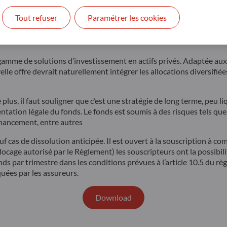
 de lisser les cycles de marché et répartir les risques tout en prop
Tout refuser
Paramétrer les cookies
eurs assureurs français, assurant ainsi l’alignement d’intérêt ave
 de solutions d’investissement en actifs privés. Adaptée aux beso
lle offre devrait naturellement intégrer les allocations diversifi
 plus, il faut souligner que c’est une stratégie de long terme, peu
ation légale du fonds. Le fonds est soumis à des risques tels que la
 financement, entre autres
f cas de dissolution anticipée. Il est ouvert à la souscription à c
locage autorisé par le Règlement) les souscripteurs ont la possibili
Fonds par trimestre dans les conditions prévues à l’article 10.5 du 
uées par les assureurs.
Download