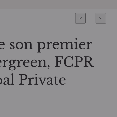
Expertise
Fonds
Invest
Vue d’ensemble
Tous les fonds
 son premier
Actions
Sélection de fonds
ergreen, FCPR
Obligations
Comment souscrire ?
l Private
Multi-Actifs
ETF actifs
Private Assets