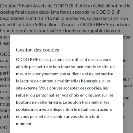
L’équipe Private Assets de ODDO BHF AM a réalisé début mai le
closing final de son deuxième fonds secondaire ODDO BHF
Secondaries Fund II à 715 millions d’euros, surpassant ainsi son
objectif initial de 500 millions d’euros. « ODDO BHF Secondaries
Fund II représente une levée de fonds remarquable dans un
environnement de marché difficile, » déclare Anne Bismut, Global
Head of Private Assets chez ODDO BHF AM.
Gestion des cookies
ODDO BHF Secondaries Fund II est désormais le fonds de
ODDO BHF et ses partenaires utilisent des traceurs
capital-investissement le plus important de l’équipe. Il a reçu le
soutien d’investisseurs existants et nouveaux, qu’il s’agisse de
afin de permettre le bon fonctionnement de ce site, de
particuliers fortunés ou d’institutionnels. « Nous sommes
mesurer anonymement son audience et de permettre
extrêmement reconnaissants envers nos investisseurs pour leur
la lecture de contenus multimédias hébergés sur un
confiance et honorés de les faire participer à cette nouvelle phase
site externe. Vous pouvez accepter ces cookies, les
de développement de notre expertise dans les transactions
refuser ou personnaliser vos choix en cliquant sur les
secondaires » ajoute Anne Bismut. « Avec ce deuxième millésime,
boutons de cette fenêtre. Le bouton Paramétrer les
nous poursuivons notre stratégie d’adresser tous les types de
cookies met à votre disposition le détail des traceurs
transactions secondaires dans le monde, avec un accent
particulier sur les actifs de moyenne et grande capitalisation ».
et vous permet de revenir sur vos choix à tout
moment.
ODDO BHF Secondaries Fund II est d’une taille trois fois