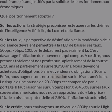
exubérants) étant justifiés par la solidité de leurs fondamentaux
économiques.
Quel positionnement adopter ?
Sur les actions,
la stratégie préconisée reste axée sur les thèmes
de l’Intelligence Artificielle, du Luxe et de la Santé.
Sur les taux,
la perspective de désinflation et la modération de la
croissance devraient permettre à la FED de baisser ses taux.
50bps, 75bps, 100bps, le débat n’est pas vraiment là. C’est
davantage l’initiation du mouvement qui compte. A ce titre, nous
prenons totalement nos profits sur l’aplatissement de la courbe
2/10 ans et partiellement sur le 10/30 ans. Nous devenons
acheteurs d’obligations 5 ans et vendeurs d’obligations 10 ans.
Enfin, nous augmentons notre
duration
sur le 10 ans américain.
Le risque d’une hausse de 20-30bps est compensée par le
portage. Il faut raisonner sur un temps long. A 4.50% sur les taux
souverains américains nous nous rapprochons du « fair price »
(2% de croissance potentielle et 2.50% d’inflation structurelle).
Sur le crédit,
nous envisageons un niveau de 300bps sur le High
Yield avant de prendre nos profits. 50bps de resserrement valent-