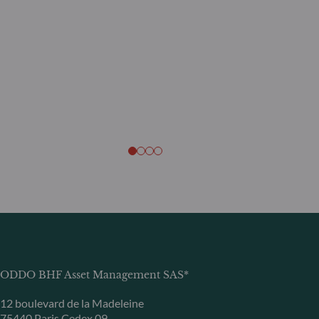
ODDO BHF Asset Management SAS*
12 boulevard de la Madeleine
75440 Paris Cedex 09