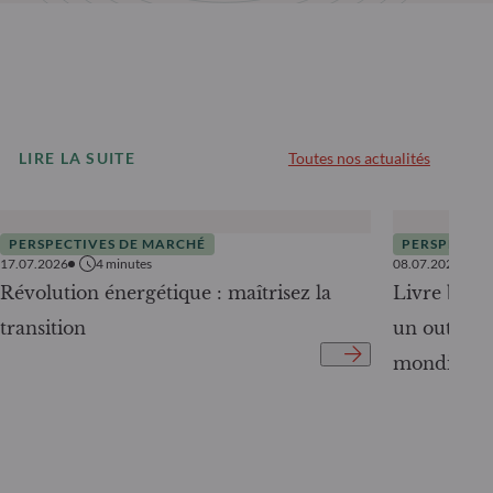
LIRE LA SUITE
Toutes nos actualités
PERSPECTIVES DE MARCHÉ
PERSPECTIV
17.07.2026
4
minutes
08.07.2026
Révolution énergétique : maîtrisez la
Livre blanc
transition
un outil c
mondiale