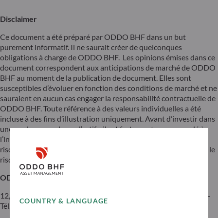
Disclaimer
Ce document a été préparé par ODDO BHF dans un but
purement informatif. Il ne saurait créer de quelconques
obligations à charge de ODDO BHF. Les opinions émises dans ce
document correspondent aux anticipations de marché de ODDO
BHF au moment de la publication de document. Elles sont
susceptibles d’évoluer en fonction des conditions de marché et ne
sauraient en aucun cas engager la responsabilité contractuelle de
ODDO BHF. Toute référence à des valeurs individuelles a été
incluse à des fins d’illustration uniquement. Avant d’investir dans
une quelconque classe d’actifs, il est fortement recommandé à
l’investisseur potentiel de s’enquérir de manière détaillée des
risques auxquels ces classes d’actifs sont exposées notamment le
risque de perte en capital.
ODDO BHF
12, boulevard de la Madeleine – 75440 Paris Cedex 09 France –
COUNTRY & LANGUAGE
Tél. : 33(0)1 44 51 85 00 – Fax : 33(0)1 44 51 85 10 –