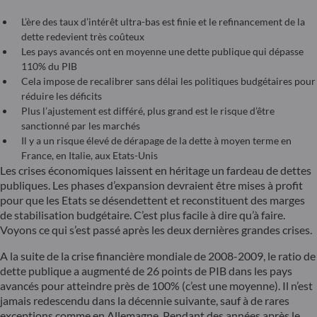
L’ère des taux d’intérêt ultra-bas est finie et le refinancement de la
dette redevient très coûteux
Les pays avancés ont en moyenne une dette publique qui dépasse
110% du PIB
Cela impose de recalibrer sans délai les politiques budgétaires pour
réduire les déficits
Plus l’ajustement est différé, plus grand est le risque d’être
sanctionné par les marchés
Il y a un risque élevé de dérapage de la dette à moyen terme en
France, en Italie, aux Etats-Unis
Les crises économiques laissent en héritage un fardeau de dettes
publiques. Les phases d’expansion devraient être mises à profit
pour que les Etats se désendettent et reconstituent des marges
de stabilisation budgétaire. C’est plus facile à dire qu’à faire.
Voyons ce qui s’est passé après les deux dernières grandes crises.
A la suite de la crise financière mondiale de 2008-2009, le ratio de
dette publique a augmenté de 26 points de PIB dans les pays
avancés pour atteindre près de 100% (c’est une moyenne). Il n’est
jamais redescendu dans la décennie suivante, sauf à de rares
exceptions comme en Allemagne. Pendant des années après le