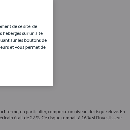
ment de ce site, de
 hébergés sur un site
quant sur les boutons de
aceurs et vous permet de
rt terme, en particulier, comporte un niveau de risque élevé. En
ricain était de 27 %. Ce risque tombait à 16 % si l’investisseur