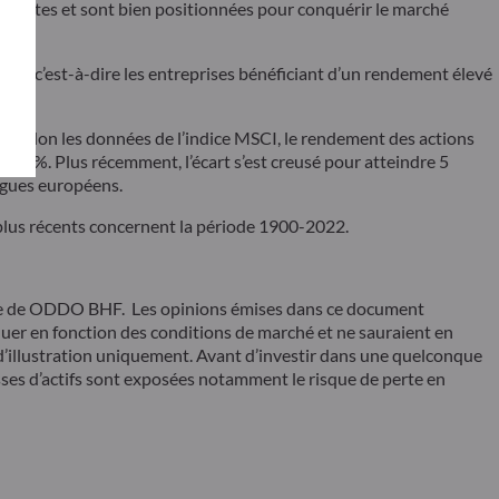
e ventes et sont bien positionnées pour conquérir le marché
rs », c’est-à-dire les entreprises bénéficiant d’un rendement élevé
ce.
9, selon les données de l’indice MSCI, le rendement des actions
14 %. Plus récemment, l’écart s’est creusé pour atteindre 5
ogues européens.
 plus récents concernent la période 1900-2022.
rge de ODDO BHF. Les opinions émises dans ce document
er en fonction des conditions de marché et ne sauraient en
 d’illustration uniquement. Avant d’investir dans une quelconque
asses d’actifs sont exposées notamment le risque de perte en