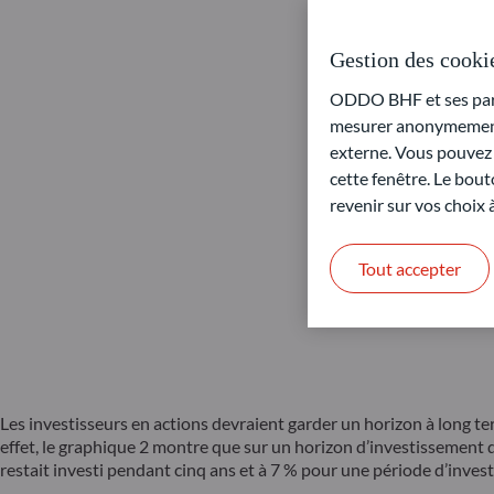
Gestion des cooki
ODDO BHF et ses parte
mesurer anonymement 
externe. Vous pouvez a
cette fenêtre. Le bout
revenir sur vos choix
Tout accepter
Les investisseurs en actions devraient garder un horizon à long te
effet, le graphique 2 montre que sur un horizon d’investissement d’
restait investi pendant cinq ans et à 7 % pour une période d’inves