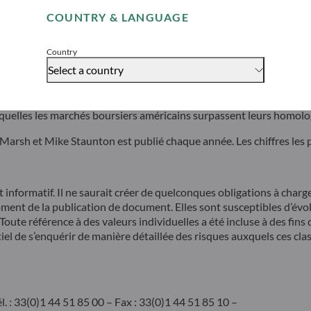
ù les entreprises qui réussissent réalisent un important volume d
COUNTRY & LANGUAGE
Accept
ns les actions américaines, en particulier dans les « grandes valeu
Country
ructurelle, d’une valorisation raisonnable et d’une bonne gouvernan
Select a country
ine se traduisent également par une rentabilité élevée. Depuis 199
points de pourcentage par an, soit un rendement moyen de près de 
esquelles les marchés boursiers américains surpassent leurs homol
 Marsh et Mike Staunton est publié chaque année. Les chiffres les
formatif. Il ne saurait créer de quelconques obligations à cha
 de la publication de document. Elles sont susceptibles d’évolu
ute référence à des valeurs individuelles a été incluse à des fins
tiel de s’enquérir de manière détaillée des risques auxquels ces cl
. : 33(0)1 44 51 85 00 – Fax : 33(0)1 44 51 85 10 –