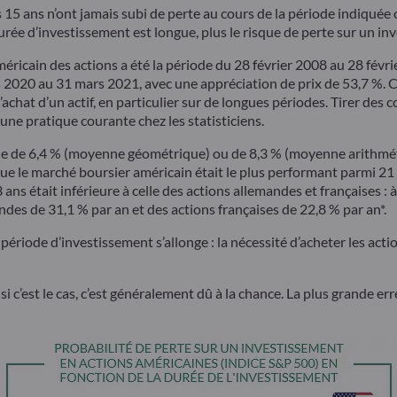
15 ans n’ont jamais subi de perte au cours de la période indiquée
durée d’investissement est longue, plus le risque de perte sur un in
américain des actions a été la période du 28 février 2008 au 28 févr
s 2020 au 31 mars 2021, avec une appréciation de prix de 53,7 %. Ce
hat d’un actif, en particulier sur de longues périodes. Tirer des co
ne pratique courante chez les statisticiens.
 de 6,4 % (moyenne géométrique) ou de 8,3 % (moyenne arithmétique
 le marché boursier américain était le plus performant parmi 21 pa
ans était inférieure à celle des actions allemandes et françaises : 
ndes de 31,1 % par an et des actions françaises de 22,8 % par an*.
riode d’investissement s’allonge : la nécessité d’acheter les acti
i c’est le cas, c’est généralement dû à la chance. La plus grande err