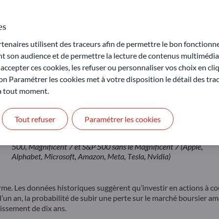
es
naires utilisent des traceurs afin de permettre le bon fonctionne
son audience et de permettre la lecture de contenus multimédias
ccepter ces cookies, les refuser ou personnaliser vos choix en cli
on Paramétrer les cookies met à votre disposition le détail des tr
 à tout moment.
Tout refuser
Paramétrer les cookies
rme. Les données historiques suggèrent qu’investir en actions à cou
un an, la probabilité de subir une perte sur le marché boursier amé
tissement de dix ans.