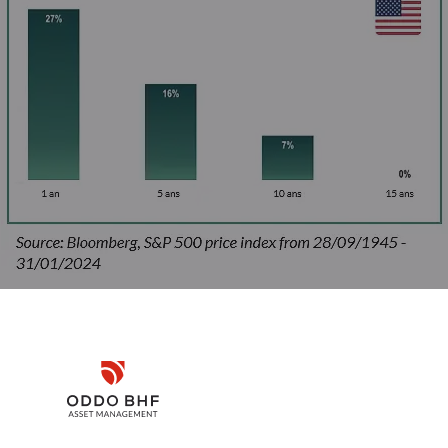
des actions américaines. Une culture de croissance et d’innovation 
les investisseurs.
Disclaimer
onde, en particulier dans le domaine des technologies de l’informa
igitalisation et les MedTech jouent un rôle de plus en plus importan
’éducation aux transports et à la grande distribution, pour ne citer
Remember me for 30 days