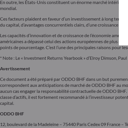
En outre, les États-Unis constituent un énorme marché intérieur o
mondial.
Ces facteurs plaident en faveur d’un investissement à long terme da
du capital, d’avantages concurrentiels clairs, d’une croissance st
Les capacités d’innovation et de croissance de l’économie américa
américaines a dépassé celui des actions européennes de plus de 3 
points de pourcentage. C’est l’une des principales raisons pour l
* Note : Le « Investment Returns Yearbook » d’Elroy Dimson, Paul
Avertissement
Ce document a été préparé par ODDO BHF dans un but purement in
correspondent aux anticipations de marché de ODDO BHF au moment
aucun cas engager la responsabilité contractuelle de ODDO BHF. To
classe d’actifs, il est fortement recommandé à l’investisseur poten
capital.
ODDO BHF
12, boulevard de la Madeleine – 75440 Paris Cedex 09 France – Tél