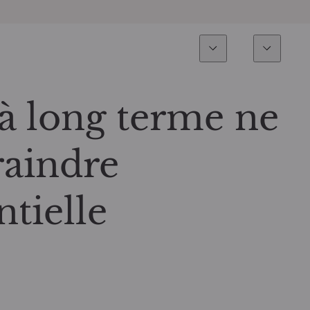
Expertise
Fonds
Invest
Vue d’ensemble
Tous les fonds
 à long terme ne
Actions
Sélection de fonds
raindre
Obligations
Comment souscrire ?
ntielle
Multi-Actifs
ETF actifs
Private Assets