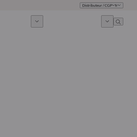
Distributeur / CGP
fr
issement durable
Actualités & Marchés
À propos
Présentation
Identité
Approche
Gouvernance
Publications
Notre équipe commerciale
Nos bureaux
Nous contacter