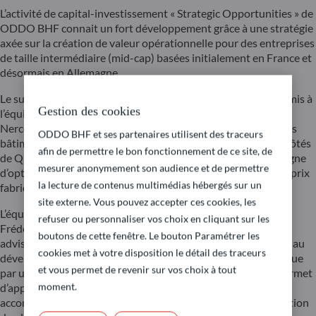
L’activité de capital-investissement « Strategic Opportunities » de
ODDO BHF connait un fort développement grâce à une stratégie
axée sur la création de valeur opérationnelle pour des entreprises
de taille intermédiaire (mid-cap) basées initialement en France et
désormais en Allemagne.
Le succès de la levée de fonds, démarrée en mars 2024, a permis à
Gestion des cookies
l’équipe de réaliser ses deux premiers investissements. Après
Nerco, groupe spécialisé dans la performance énergétique des
ODDO BHF et ses partenaires utilisent des traceurs
bâtiments, l’équipe vient de finaliser un investissement aux côtés
afin de permettre le bon fonctionnement de ce site, de
de Quilvest Capital Partners dans Lunettes Pour Tous, enseigne
mesurer anonymement son audience et de permettre
d’optique disruptive proposant des lunettes de qualité à bas prix
la lecture de contenus multimédias hébergés sur un
fabriquées en magasin en 10 minutes.
site externe. Vous pouvez accepter ces cookies, les
L’équipe d’investissement, pilotée par Sébastien Cailliau et
refuser ou personnaliser vos choix en cliquant sur les
Frédéric Jouenne, bénéficie également de l’appui de deux
boutons de cette fenêtre. Le bouton Paramétrer les
advisors, dont Christian Weigel, basé à Munich, qui participe au
cookies met à votre disposition le détail des traceurs
développement de l’activité en Allemagne. L’équipe se distingue
et vous permet de revenir sur vos choix à tout
par une double expertise financière et opérationnelle, qui permet
moment.
d’apporter une réelle valeur ajoutée aux entreprises
accompagnées et à leurs dirigeants, notamment dans l’exécution