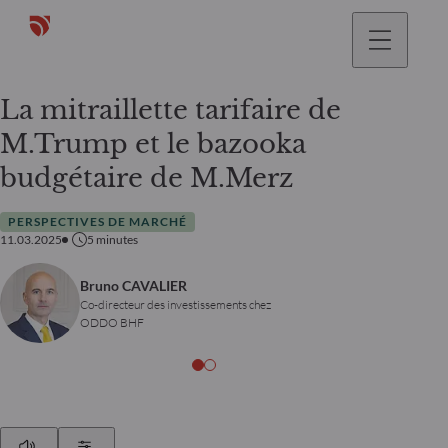
La mitraillette tarifaire de
M.Trump et le bazooka
budgétaire de M.Merz
PERSPECTIVES DE MARCHÉ
11.03.2025
5
minutes
Bruno CAVALIER
Co-directeur des investissements chez
ODDO BHF
Play
Show Settings