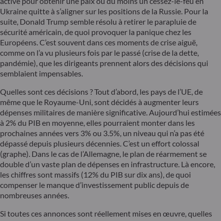
activé pour obtenir une paix ou du moins un cessez-le-feu en
Ukraine quitte à s’aligner sur les positions de la Russie. Pour la
suite, Donald Trump semble résolu à retirer le parapluie de
sécurité américain, de quoi provoquer la panique chez les
Européens. C’est souvent dans ces moments de crise aiguë,
comme on l’a vu plusieurs fois par le passé (crise de la dette,
pandémie), que les dirigeants prennent alors des décisions qui
semblaient impensables.
Quelles sont ces décisions ? Tout d’abord, les pays de l’UE, de
même que le Royaume-Uni, sont décidés à augmenter leurs
dépenses militaires de manière significative. Aujourd’hui estimées
à 2% du PIB en moyenne, elles pourraient monter dans les
prochaines années vers 3% ou 3.5%, un niveau qui n’a pas été
dépassé depuis plusieurs décennies. C’est un effort colossal
(graphe). Dans le cas de l’Allemagne, le plan de réarmement se
double d’un vaste plan de dépenses en infrastructure. Là encore,
les chiffres sont massifs (12% du PIB sur dix ans), de quoi
compenser le manque d’investissement public depuis de
nombreuses années.
Si toutes ces annonces sont réellement mises en œuvre, quelles