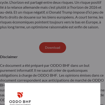
cycle. L’horizon est partagé entre deux risques. Un risque positif
lié à la relance allemande mais c’est plutôt à l’horizon de 2026 et
au-delà. Et un risque négatif, si Donald Trump impose d’ici peu de
forts droits de douane sur les biens européens. A court terme, les
risques économiques pointent toujours vers le bas en Europe, à
plus long terme, un optimisme raisonnable est enfin de saison.
Download
Disclaimer
Ce document a été préparé par ODDO BHF dans un but
purement informatif. Il ne saurait créer de quelconques
obligations à charge de ODDO BHF. Les opinions émises dans ce
document correspondent aux anticipations de marché de ODDO
BHF au moment de la publication de document. Elles sont
susceptibles d’évoluer en fonction des conditions de marché et ne
sauraient en aucun cas engager la responsabilité contractuelle de
ODDO BHF. Toute référence à des valeurs individuelles a été
incluse à des fins d’illustration uniquement. Avant d’investir dans