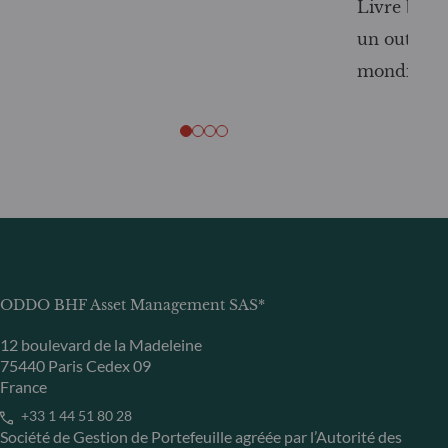
Livre blanc
un outil c
mondiale
ODDO BHF Asset Management SAS*
12 boulevard de la Madeleine
75440 Paris Cedex 09
France
+33 1 44 51 80 28
Société de Gestion de Portefeuille agréée par l’Autorité des