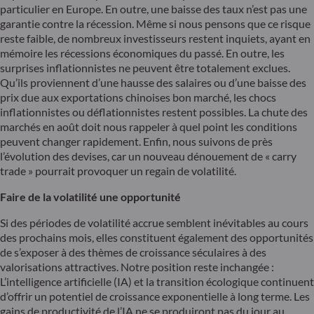
particulier en Europe. En outre, une baisse des taux n’est pas une
garantie contre la récession. Même si nous pensons que ce risque
reste faible, de nombreux investisseurs restent inquiets, ayant en
mémoire les récessions économiques du passé. En outre, les
surprises inflationnistes ne peuvent être totalement exclues.
Qu’ils proviennent d’une hausse des salaires ou d’une baisse des
prix due aux exportations chinoises bon marché, les chocs
inflationnistes ou déflationnistes restent possibles. La chute des
marchés en août doit nous rappeler à quel point les conditions
peuvent changer rapidement. Enfin, nous suivons de près
l’évolution des devises, car un nouveau dénouement de « carry
trade » pourrait provoquer un regain de volatilité.
Faire de la volatilité une opportunité
Si des périodes de volatilité accrue semblent inévitables au cours
des prochains mois, elles constituent également des opportunités
de s’exposer à des thèmes de croissance séculaires à des
valorisations attractives. Notre position reste inchangée :
L’intelligence artificielle (IA) et la transition écologique continuent
d’offrir un potentiel de croissance exponentielle à long terme. Les
gains de productivité de l’IA ne se produiront pas du jour au