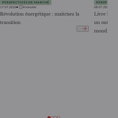
PERSPECTIVES DE MARCHÉ
PERSPECTIV
17.07.2026
4
minutes
08.07.2026
Révolution énergétique : maîtrisez la
Livre blanc
transition
un outil c
mondiale