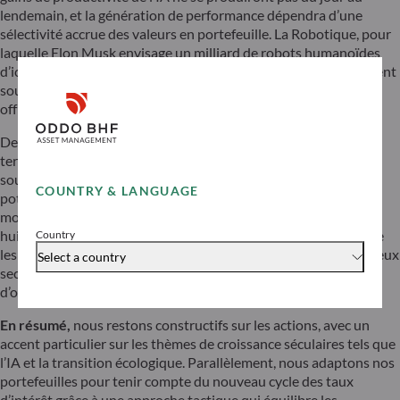
lendemain, et la génération de performance dépendra d’une
sélectivité accrue des valeurs en portefeuille. La Robotique, pour
laquelle Elon Musk envisage un milliard de robots humanoïdes
d’ici 2040, et la recherche pharmaceutique pilotée par l’IA restent
sous-explorées par la plupart des investisseurs, alors qu’elles
offrent des opportunités significatives.
De même, nous pensons que la révolution verte est loin d’être
terminée. L’expansion des énergies propres n’est pas seulement
souhaitable d’un point de vue social, elle offre également un
COUNTRY & LANGUAGE
potentiel de surperformance à long terme. Les investissements
mondiaux dans l’énergie durable ont été multipliés par plus de
huit au cours de la dernière décennie, ce qui a permis de réduire
Country
les coûts et de rendre l’énergie propre rentable dans de nombreux
Select a country
secteurs. Cette dynamique débouche sur un large éventail
d’opportunités d’investissement.
En résumé,
nous restons constructifs sur les actions, avec un
accent particulier sur les thèmes de croissance séculaires tels que
l’IA et la transition écologique. Parallèlement, nous adaptons nos
portefeuilles pour tenir compte du nouveau cycle des taux
d’intérêt grâce à une approche tactique qui équilibre les