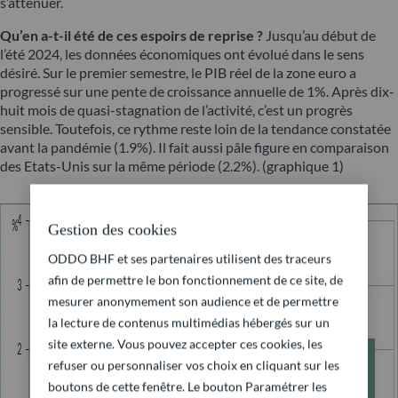
s’atténuer.
Qu’en a-t-il été de ces espoirs de reprise ?
Jusqu’au début de
l’été 2024, les données économiques ont évolué dans le sens
désiré. Sur le premier semestre, le PIB réel de la zone euro a
progressé sur une pente de croissance annuelle de 1%. Après dix-
huit mois de quasi-stagnation de l’activité, c’est un progrès
sensible. Toutefois, ce rythme reste loin de la tendance constatée
avant la pandémie (1.9%). Il fait aussi pâle figure en comparaison
des Etats-Unis sur la même période (2.2%). (graphique 1)
Gestion des cookies
ODDO BHF et ses partenaires utilisent des traceurs
afin de permettre le bon fonctionnement de ce site, de
mesurer anonymement son audience et de permettre
la lecture de contenus multimédias hébergés sur un
site externe. Vous pouvez accepter ces cookies, les
refuser ou personnaliser vos choix en cliquant sur les
boutons de cette fenêtre. Le bouton Paramétrer les