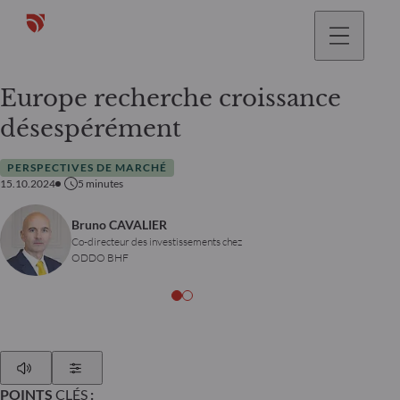
Europe recherche croissance
désespérément
PERSPECTIVES DE MARCHÉ
15.10.2024
5
minutes
Bruno CAVALIER
Co-directeur des investissements chez
ODDO BHF
Play
Show Settings
POINTS
CLÉS
: