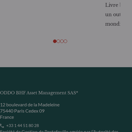
Livre blanc
un outil c
mondiale
ODDO BHF Asset Management SAS*
12 boulevard de la Madeleine
75440 Paris Cedex 09
France
+33 1 44 51 80 28
Société de Gestion de Portefeuille agréée par l’Autorité des