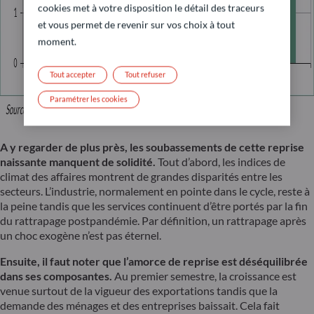
cookies met à votre disposition le détail des traceurs
et vous permet de revenir sur vos choix à tout
moment.
Tout accepter
Tout refuser
Paramétrer les cookies
A y regarder de plus près, les soubassements de cette reprise
naissante manquent de solidité.
Tout d’abord, les indices de
climat des affaires montrent de grandes disparités entre les
secteurs. L’industrie, normalement en pointe dans le cycle, reste à
la peine tandis que les services continuent d’être portés par la fin
du rattrapage postpandémie. Par définition, un rattrapage après
un choc exogène n’est pas éternel.
Ensuite, il faut noter que l’amorce de reprise est déséquilibrée
dans ses composantes.
Au premier semestre, la croissance est
venue surtout de la vigueur des exportations tandis que la
demande des ménages et des entreprises baissait. Cela fait