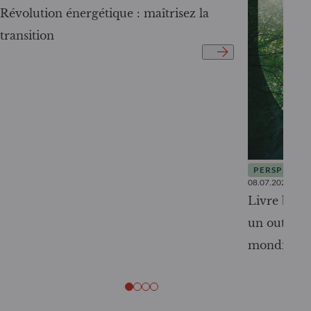
Révolution énergétique : maîtrisez la
transition
PERSPECTIV
08.07.2026
Livre blanc
un outil c
mondiale