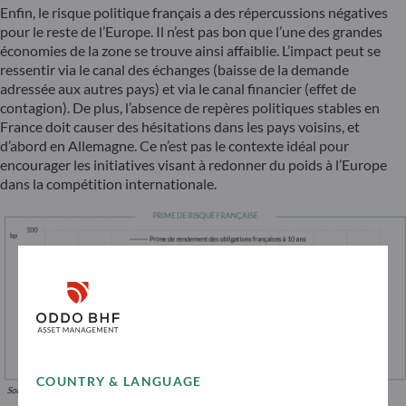
Enfin, le risque politique français a des répercussions négatives
pour le reste de l’Europe. Il n’est pas bon que l’une des grandes
économies de la zone se trouve ainsi affaiblie. L’impact peut se
ressentir via le canal des échanges (baisse de la demande
adressée aux autres pays) et via le canal financier (effet de
contagion). De plus, l’absence de repères politiques stables en
France doit causer des hésitations dans les pays voisins, et
d’abord en Allemagne. Ce n’est pas le contexte idéal pour
encourager les initiatives visant à redonner du poids à l’Europe
dans la compétition internationale.
COUNTRY & LANGUAGE