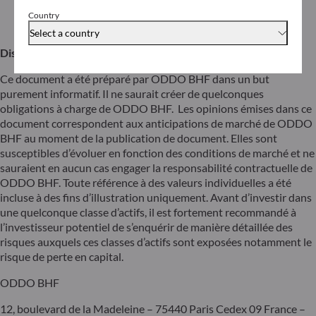
Country
Download
Select a country
Disclaimer
Ce document a été préparé par ODDO BHF dans un but
purement informatif. Il ne saurait créer de quelconques
obligations à charge de ODDO BHF. Les opinions émises dans ce
document correspondent aux anticipations de marché de ODDO
BHF au moment de la publication de document. Elles sont
susceptibles d’évoluer en fonction des conditions de marché et ne
sauraient en aucun cas engager la responsabilité contractuelle de
ODDO BHF. Toute référence à des valeurs individuelles a été
incluse à des fins d’illustration uniquement. Avant d’investir dans
une quelconque classe d’actifs, il est fortement recommandé à
l’investisseur potentiel de s’enquérir de manière détaillée des
risques auxquels ces classes d’actifs sont exposées notamment le
risque de perte en capital.
ODDO BHF
12, boulevard de la Madeleine – 75440 Paris Cedex 09 France –