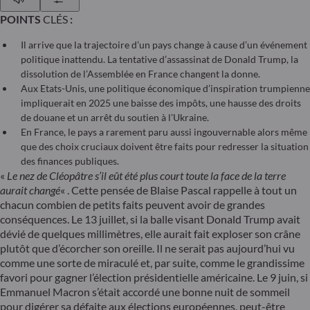
POINTS
CLÉS
:
Il arrive que la trajectoire d’un pays change à cause d’un événement
politique inattendu. La tentative d’assassinat de Donald Trump, la
dissolution de l’Assemblée en France changent la donne.
Aux Etats-Unis, une politique économique d’inspiration trumpienne
impliquerait en 2025 une baisse des impôts, une hausse des droits
de douane et un arrêt du soutien à l’Ukraine.
En France, le pays a rarement paru aussi ingouvernable alors même
que des choix cruciaux doivent être faits pour redresser la situation
des finances publiques.
«
Le nez de Cléopâtre s’il eût été plus court toute la face de la terre
aurait changé
« . Cette pensée de Blaise Pascal rappelle à tout un
chacun combien de petits faits peuvent avoir de grandes
conséquences. Le 13 juillet, si la balle visant Donald Trump avait
dévié de quelques millimètres, elle aurait fait exploser son crâne
plutôt que d’écorcher son oreille. Il ne serait pas aujourd’hui vu
comme une sorte de miraculé et, par suite, comme le grandissime
favori pour gagner l’élection présidentielle américaine. Le 9 juin, si
Emmanuel Macron s’était accordé une bonne nuit de sommeil
pour digérer sa défaite aux élections européennes, peut-être