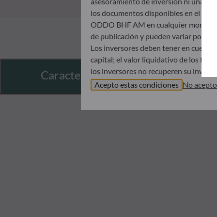
asesoramiento de inversión ni una invit
los documentos disponibles en el mismo
ODDO BHF AM en cualquier momento sin 
de publicación y pueden variar poster
Los inversores deben tener en cuenta 
capital; el valor liquidativo de los f
los inversores no recuperen su inversió
Características
Antes de suscribir un fondo, se aconse
Acepto estas condiciones
No acepto
Documento de datos fundamentales (DDF
ODDO BHF AM no será responsable en 
incluida en este sitio web; antes de s
horizonte de inversión y su capacida
indirectos que resulten del uso de est
Los valores liquidativos que se muestra
registrado en la notificación de operac
El tratamiento fiscal de una inversión
inversor. Por tanto, le recomendamos q