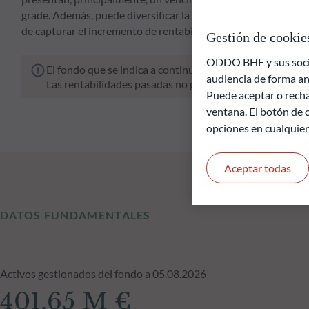
grade. Además, puede diversificar la inversión en un máximo d
de capturar el incremento de rentabilidad derivado de la inve
Gestión de cookie
ODDO BHF y sus socios
El fondo que se indica a continuación conlleva un riesgo 
audiencia de forma an
Las rentabilidades pasadas no garantizan resultados fut
Puede aceptar o recha
ventana. El botón de c
opciones en cualquie
Aceptar todas
DATOS FUNDAMENTALES
Activos gestionados del fondo a 05.08.2026
401.65 M €