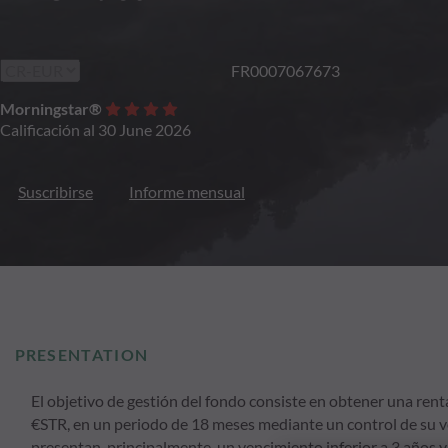
FR0007067673
Morningstar®
Calificación al 30 June 2026
Suscribirse
Informe mensual
PRESENTATION
El objetivo de gestión del fondo consiste en obtener una renta
€STR, en un periodo de 18 meses mediante un control de su vol
presentan, principalmente, un vencimiento inferior a 3 años 