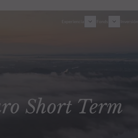
Experiencia
Fonds
Inversión
Resumen general
Todos los fondos
Res
Renta variable
Selección de fondos
Enf
Renta Fija
Fondos White Label
Publ
o Short Term
Multiactivos
Cómo suscribirse
Activos privados