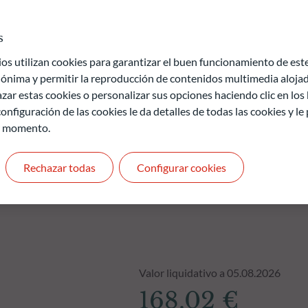
el 10% del patrimonio en títulos de alto rendimiento con el fin
rsión en títulos especulativos de alto rendimiento.
s
 utilizan cookies para garantizar el buen funcionamiento de este 
de pérdida de capital.
ónima y permitir la reproducción de contenidos multimedia alojado
uros y no son constantes en el tiempo
zar estas cookies o personalizar sus opciones haciendo clic en los
onfiguración de las cookies le da detalles de todas las cookies y l
r momento.
Rechazar todas
Configurar cookies
Valor liquidativo a 05.08.2026
168.02 €