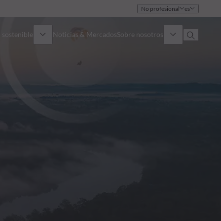
No profesional
es
 sostenible
Noticias & Mercados
Sobre nosotros
umen general
Identidad
oque
Gobierno
icaciones
Equipo de ventas
Oficinas
Contacto