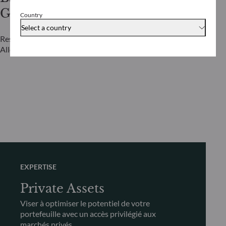
Gries
Westen
Country
Select a country
Responsable global Investment Grade &
Responsable gl
Allocation d’Actifs
de la gestion
EXPERTISE
Private Assets
Viser à optimiser le potentiel de votre
portefeuille avec un accès privilégié aux
marchés privés