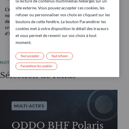
la lecture de contenus multimédias hébergés sur un
site externe. Vous pouvez accepter ces cookies, les
L’investissement dans cette stratégie présente
refuser ou personnaliser vos choix en cliquant sur les
notamment un risque de perte en capital ainsi que
des risques liés aux actions, aux taux d’intérêt et au
boutons de cette fenêtre. Le bouton Paramétrer les
crédit. Il ne s’agit pas d’une recommandation
cookies met à votre disposition le détail des traceurs
d’investissement.
et vous permet de revenir sur vos choix à tout
moment.
Tout accepter
Tout refuser
NOTRE OFFRE
Paramétrer les cookies
Sélection de fonds
MULTI-ACTIFS
ODDO BHF Polaris