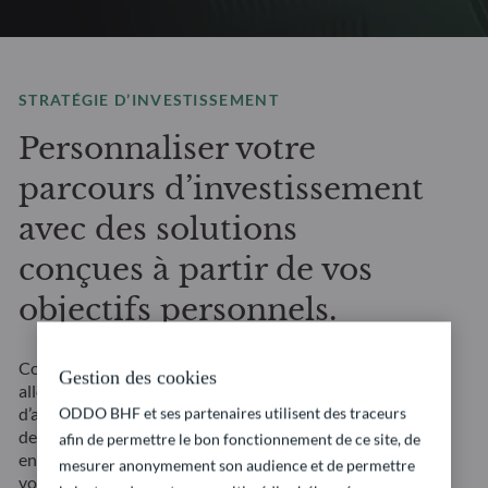
STRATÉGIE D’INVESTISSEMENT
Personnaliser votre
parcours d’investissement
avec des solutions
conçues à partir de vos
objectifs personnels.
Conçues pour offrir une large diversification, une
Gestion des cookies
allocation flexible et un accès à plusieurs classes
ODDO BHF et ses partenaires utilisent des traceurs
d’actifs, nos solutions multi-actifs sur mesure offrent
des sources de rendement potentiel variées, évoluent
afin de permettre le bon fonctionnement de ce site, de
en fonction des marchés et s’adaptent précisément à
mesurer anonymement son audience et de permettre
vos objectifs financiers personnels.