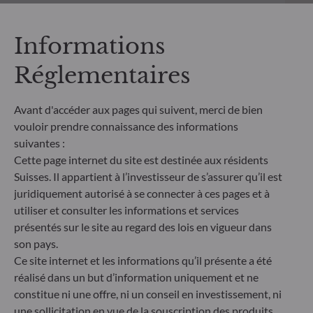
comparable et davantage compréhensible par les
investisseurs finaux. Article 6 : L'équipe de gestion
ne prend pas en compte les risques de durabilité ou
Informations
les effets négatifs des décisions d'investissement
sur les facteurs de durabilité dans le processus de
Réglementaires
décision d'investissement. Article 8 : L'équipe de
gestion traite les risques de durabilité en intégrant
Avant d'accéder aux pages qui suivent, merci de bien
des critères ESG (Environnement et/ou Social et/ou
Gouvernance) dans son processus de décision
vouloir prendre connaissance des informations
d'investissement. Article 9 : L'équipe de gestion suit
suivantes :
un objectif d'investissement durable strict qui
Cette page internet du site est destinée aux résidents
contribue de manière significative aux défis de la
Suisses. Il appartient à l’investisseur de s’assurer qu’il est
transition écologique, et traite les risques de
juridiquement autorisé à se connecter à ces pages et à
durabilité par le biais de notations fournies par le
utiliser et consulter les informations et services
fournisseur externe de données ESG de la société
présentés sur le site au regard des lois en vigueur dans
de gestion
son pays.
Ce site internet et les informations qu’il présente a été
réalisé dans un but d’information uniquement et ne
constitue ni une offre, ni un conseil en investissement, ni
une sollicitation en vue de la souscription des produits