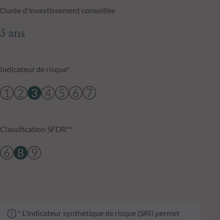
Durée d'investissement conseillée
5 ans
Indicateur de risque*
1
2
3
4
5
6
7
Classification SFDR**
6
8
9
* L'indicateur synthétique de risque (SRI) permet