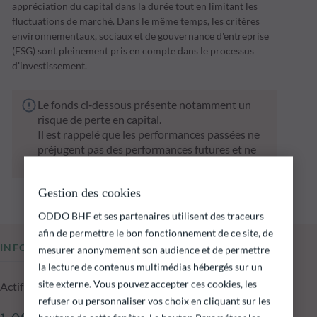
appréciation du capital dans la durée tout en limitant les
fluctuations de marché. Dans le même temps, les critères
environnementaux, sociaux et de gouvernance d'entreprise
(ESG) sont pleinement pris en compte dans le processus
d'investissement.
Le fonds ci‑dessous présente notamment un
risque de perte en capital.
Il est rappelé que les performances passées ne
préjugent pas des performances futures et ne
sont pas constantes dans le temps.
Gestion des cookies
ODDO BHF et ses partenaires utilisent des traceurs
afin de permettre le bon fonctionnement de ce site, de
INFORMATIONS CLÉS
mesurer anonymement son audience et de permettre
la lecture de contenus multimédias hébergés sur un
site externe. Vous pouvez accepter ces cookies, les
Actif net du fonds au 05.08.2026
refuser ou personnaliser vos choix en cliquant sur les