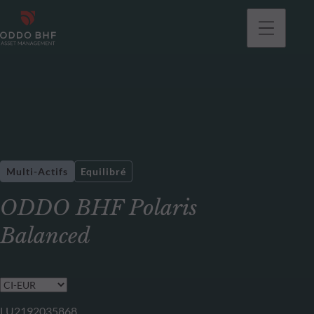
Multi-Actifs
Equilibré
ODDO BHF Polaris
Balanced
LU2192035868