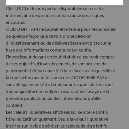
obligatoirement consulter le Document d’informations
Herzogstraße 15
Clés (DIC) et le prospectus disponibles sur ce site
40217 Düsseldorf
internet, afin de prendre connaissance des risques
Allemagne
encourus.
+49 (0) 211 239 24 01
ODDO BHF AM ne saurait être tenue pour responsable,
de quelque façon que ce soit, d'une décision
Gallusanlage 8
d'investissement ou de désinvestissement prise sur la
60329 Frankfurt am Main
base des informations contenues sur ce site,
Allemagne
l’investisseur devant en tout état de cause tenir compte
+49 (0) 69 920 50 0
de ses objectifs d’investissement, de son horizon de
Société de Gestion de Portefeuille agréée par la
placement et de sa capacité à faire face aux risques liés à
Bundesanstalt für Finanzdienstleistungsaufsicht (« BaFin »)
la transaction avant de souscrire. ODDO BHF AM ne
Enregistrement commercial : HRB 11971 tribunal local de
Düsseldorf
saurait également être tenue pour responsable de tout
dommage direct ou indirect résultant de l’usage de la
présente publication ou des informations qu’elle
ODDO BHF Asset Management LUX
contient.
Les valeurs liquidatives affichées sur ce site le sont à
6, rue Gabriel Lippmann
titre indicatif uniquement. Seule la valeur liquidative
L-5365 Munsbach
Luxembourg
inscrite sur l’avis d’opéré et les relevés de titre fait foi.