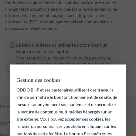
fonds vise une appréciation du capital dans la durée tout en
limitant les fluctuations de marché. Dans le même temps, les
critères environnementaux, sociaux et de gouvernance
d'entreprise (ESG) sont pleinement pris en compte dans le
processus d'investissement.
Le fonds ci‑dessous présente notamment un
risque de perte en capital.
Il est rappelé que les performances passées ne
préjugent pas des performances futures et ne
sont pas constantes dans le temps.
Gestion des cookies
ODDO BHF et ses partenaires utilisent des traceurs
afin de permettre le bon fonctionnement de ce site, de
mesurer anonymement son audience et de permettre
INFORMATIONS CLÉS
la lecture de contenus multimédias hébergés sur un
site externe. Vous pouvez accepter ces cookies, les
Actif net du fonds au 06.08.2026
refuser ou personnaliser vos choix en cliquant sur les
boutons de cette fenêtre. Le bouton Paramétrer les