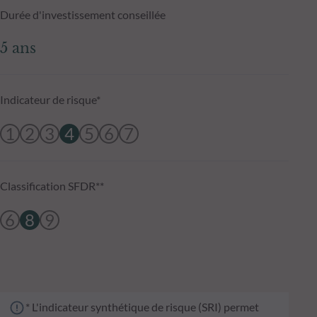
Durée d'investissement conseillée
5 ans
Indicateur de risque*
1
2
3
4
5
6
7
Classification SFDR**
6
8
9
* L'indicateur synthétique de risque (SRI) permet