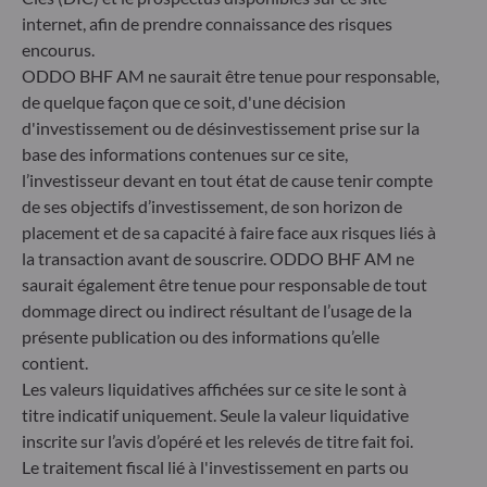
Herzogstraße 15
internet, afin de prendre connaissance des risques
40217 Düsseldorf
encourus.
Allemagne
ODDO BHF AM ne saurait être tenue pour responsable,
+49 (0) 211 239 24 01
de quelque façon que ce soit, d'une décision
d'investissement ou de désinvestissement prise sur la
Gallusanlage 8
base des informations contenues sur ce site,
60329 Frankfurt am Main
l’investisseur devant en tout état de cause tenir compte
Allemagne
de ses objectifs d’investissement, de son horizon de
+49 (0) 69 920 50 0
placement et de sa capacité à faire face aux risques liés à
Société de Gestion de Portefeuille agréée par la
la transaction avant de souscrire. ODDO BHF AM ne
Bundesanstalt für Finanzdienstleistungsaufsicht (« BaFin »)
saurait également être tenue pour responsable de tout
Enregistrement commercial : HRB 11971 tribunal local de
dommage direct ou indirect résultant de l’usage de la
Düsseldorf
présente publication ou des informations qu’elle
contient.
ODDO BHF Asset Management LUX
Les valeurs liquidatives affichées sur ce site le sont à
titre indicatif uniquement. Seule la valeur liquidative
6, rue Gabriel Lippmann
inscrite sur l’avis d’opéré et les relevés de titre fait foi.
L-5365 Munsbach
Le traitement fiscal lié à l'investissement en parts ou
Luxembourg