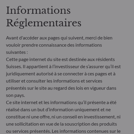
comparable et davantage compréhensible par les
Informations
investisseurs finaux. Article 6 : L'équipe de gestion
ne prend pas en compte les risques de durabilité ou
Réglementaires
les effets négatifs des décisions d'investissement
sur les facteurs de durabilité dans le processus de
décision d'investissement. Article 8 : L'équipe de
Avant d'accéder aux pages qui suivent, merci de bien
gestion traite les risques de durabilité en intégrant
vouloir prendre connaissance des informations
des critères ESG (Environnement et/ou Social et/ou
suivantes :
Gouvernance) dans son processus de décision
Cette page internet du site est destinée aux résidents
d'investissement. Article 9 : L'équipe de gestion suit
un objectif d'investissement durable strict qui
Suisses. Il appartient à l’investisseur de s’assurer qu’il est
contribue de manière significative aux défis de la
juridiquement autorisé à se connecter à ces pages et à
transition écologique, et traite les risques de
utiliser et consulter les informations et services
durabilité par le biais de notations fournies par le
présentés sur le site au regard des lois en vigueur dans
fournisseur externe de données ESG de la société
son pays.
de gestion
Ce site internet et les informations qu’il présente a été
réalisé dans un but d’information uniquement et ne
constitue ni une offre, ni un conseil en investissement, ni
une sollicitation en vue de la souscription des produits
ou services présentés. Les informations contenues sur le