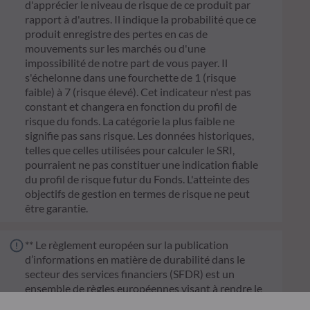
d'apprécier le niveau de risque de ce produit par
rapport à d'autres. Il indique la probabilité que ce
produit enregistre des pertes en cas de
mouvements sur les marchés ou d'une
impossibilité de notre part de vous payer. Il
s'échelonne dans une fourchette de 1 (risque
faible) à 7 (risque élevé). Cet indicateur n'est pas
constant et changera en fonction du profil de
risque du fonds. La catégorie la plus faible ne
signifie pas sans risque. Les données historiques,
telles que celles utilisées pour calculer le SRI,
pourraient ne pas constituer une indication fiable
du profil de risque futur du Fonds. L'atteinte des
objectifs de gestion en termes de risque ne peut
être garantie.
** Le règlement européen sur la publication
d’informations en matière de durabilité dans le
secteur des services financiers (SFDR) est un
ensemble de règles européennes visant à rendre le
profil de durabilité des fonds transparent, plus