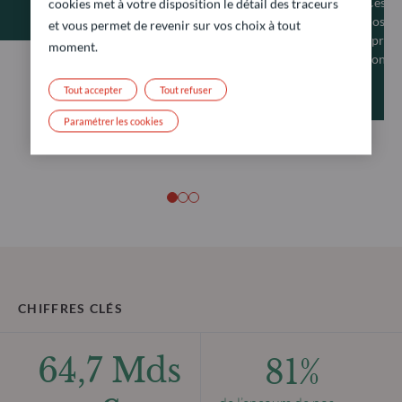
Ces de
cookies met à votre disposition le détail des traceurs
nos cl
et vous permet de revenir sur vos choix à tout
éprouv
moment.
contin
Tout accepter
Tout refuser
Paramétrer les cookies
CHIFFRES CLÉS
64,7 Mds
81%