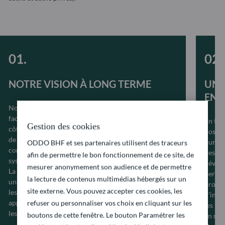
NOTRE VISION À LONG TERME
UN 
ENV
Nous sommes convaincus que l’intégration des
facteurs ESG à nos processus d’investissement aux
En tan
Gestion des cookies
côtés d’indicateurs financiers classiques nous permet
nos cl
de prendre nos décisions d’investissement en pleine
durabi
ODDO BHF et ses partenaires utilisent des traceurs
connaissance de cause, de mieux gérer les risques
des op
afin de permettre le bon fonctionnement de ce site, de
systémiques et de créer de la valeur à long terme.
dévelo
mesurer anonymement son audience et de permettre
La stabilité de nos équipes de gestion d’actifs permet
permet
la lecture de contenus multimédias hébergés sur un
une grande proximité avec les entreprises dans
propos
site externe. Vous pouvez accepter ces cookies, les
lesquelles nous investissons, permettant un dialogue
d’inve
approfondi et régulier nécessaire pour progresser sur
refuser ou personnaliser vos choix en cliquant sur les
les mo
les questions de durabilité.
boutons de cette fenêtre. Le bouton Paramétrer les
en res