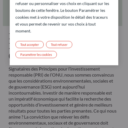
refuser ou personnaliser vos choix en cliquant sur les
boutons de cette fenêtre. Le bouton Paramétrer les
cookies met à votre disposition le détail des traceurs
et vous permet de revenir sur vos choix à tout
moment.
Politique d’Investissement
Responsable Private Assets
Tout accepter
Tout refuser
(Juillet 2026)
Paramétrer les cookies
Signataires des Principes pour l’investissement
responsable (PRI) de l’ONU, nous sommes convaincus
que les considérations environnementales, sociales et
de gouvernance (ESG) sont aujourd’hui
incontournables. Investir de manière responsable est
un impératif économique qui facilite la recherche des
opportunités d’investissement et génère de meilleurs
résultats pour toutes les parties prenantes. Ce qui nous
anime ? La conviction que relever les défis
environnementaux, sociaux et de gouvernance doit