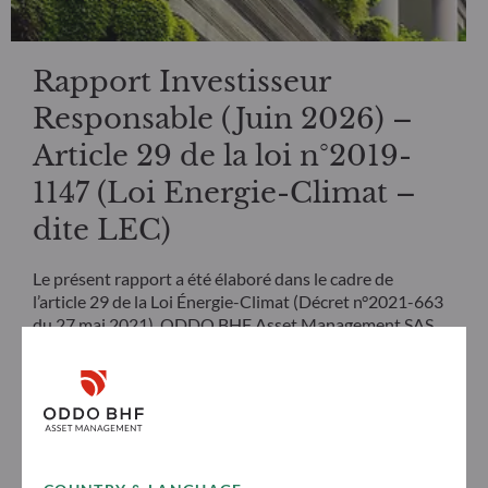
Rapport Investisseur
Responsable (Juin 2026) –
Article 29 de la loi n°2019-
1147 (Loi Energie-Climat –
dite LEC)
Le présent rapport a été élaboré dans le cadre de
l’article 29 de la Loi Énergie-Climat (Décret n°2021-663
du 27 mai 2021). ODDO BHF Asset Management SAS
présente les procédures visant à prendre en compte,
dans ses stratégies d’investissement, les critères
environnementaux, sociaux et de gouvernance (ESG) et
les moyens employés pour contribuer à la transition
énergétique. Le présent rapport respecte les
obligations de publication découlant de l’article 29
applicables à l’entité et aux fonds.