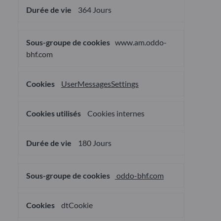
364 Jours
www.am.oddo-
bhf.com
UserMessagesSettings
Cookies internes
180 Jours
oddo-bhf.com
dtCookie