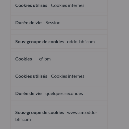
Cookies internes
Session
oddo-bhf.com
__cf_bm
Cookies internes
quelques secondes
www.am.oddo-
bhf.com