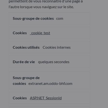
permettent de vous reconnaître d'une page à
l'autre lorsque vous naviguez sur le site.
Cookies
com
nécessaires
au
fonctionnement
du
_cookie_test
site
Cookies internes
quelques secondes
extranet.am.oddo-bhf.com
ASP.NET_SessionId