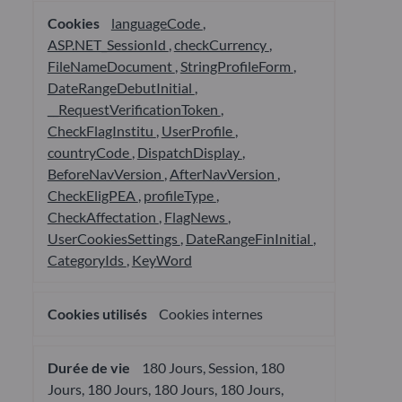
languageCode
,
ASP.NET_SessionId
,
checkCurrency
,
FileNameDocument
,
StringProfileForm
,
DateRangeDebutInitial
,
__RequestVerificationToken
,
CheckFlagInstitu
,
UserProfile
,
countryCode
,
DispatchDisplay
,
BeforeNavVersion
,
AfterNavVersion
,
CheckEligPEA
,
profileType
,
CheckAffectation
,
FlagNews
,
UserCookiesSettings
,
DateRangeFinInitial
,
CategoryIds
,
KeyWord
Cookies internes
180 Jours, Session, 180
Jours, 180 Jours, 180 Jours, 180 Jours,