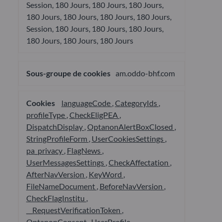
Session, 180 Jours, 180 Jours, 180 Jours,
180 Jours, 180 Jours, 180 Jours, 180 Jours,
Session, 180 Jours, 180 Jours, 180 Jours,
180 Jours, 180 Jours, 180 Jours
am.oddo-bhf.com
languageCode
,
CategoryIds
,
profileType
,
CheckEligPEA
,
DispatchDisplay
,
OptanonAlertBoxClosed
,
StringProfileForm
,
UserCookiesSettings
,
pa_privacy
,
FlagNews
,
UserMessagesSettings
,
CheckAffectation
,
AfterNavVersion
,
KeyWord
,
FileNameDocument
,
BeforeNavVersion
,
CheckFlagInstitu
,
__RequestVerificationToken
,
OptanonConsent
,
UserProfile
,