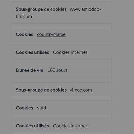
Cookies
www.am.oddo-
pour
une
bhf.com
publicité
ciblée
countryName
Cookies internes
180 Jours
vimeo.com
vuid
Cookies internes