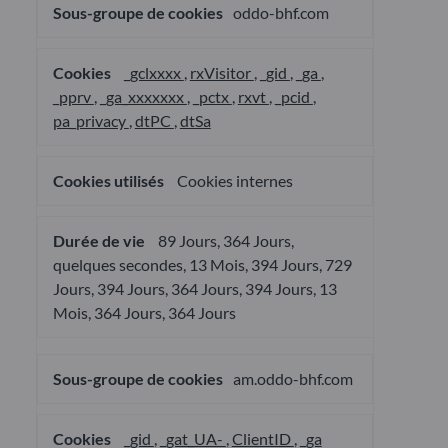
oddo-bhf.com
_gclxxxx
,
rxVisitor
,
_gid
,
_ga
,
_pprv
,
_ga_xxxxxxx
,
_pctx
,
rxvt
,
_pcid
,
pa_privacy
,
dtPC
,
dtSa
Cookies internes
89 Jours, 364 Jours,
quelques secondes, 13 Mois, 394 Jours, 729
Jours, 394 Jours, 364 Jours, 394 Jours, 13
Mois, 364 Jours, 364 Jours
am.oddo-bhf.com
_gid
,
_gat_UA-
,
ClientID
,
_ga