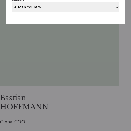
Select a country
Bastian
HOFFMANN
Global COO