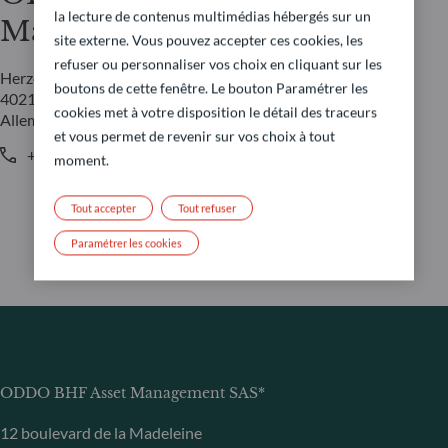
la lecture de contenus multimédias hébergés sur un
Management GmbH
site externe. Vous pouvez accepter ces cookies, les
refuser ou personnaliser vos choix en cliquant sur les
Herzogstraße 15
boutons de cette fenêtre. Le bouton Paramétrer les
40217 Düsseldorf
cookies met à votre disposition le détail des traceurs
Allemagne
et vous permet de revenir sur vos choix à tout
+49 (0) 211 239 24 01
moment.
Tout accepter
Tout refuser
Paramétrer les cookies
ODDO BHF Asset Management SAS*
12 boulevard de la Madeleine