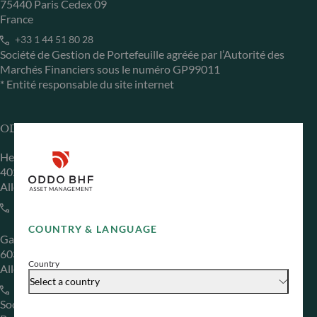
75440 Paris Cedex 09
France
+33 1 44 51 80 28
Société de Gestion de Portefeuille agréée par l’Autorité des
Marchés Financiers sous le numéro GP99011
* Entité responsable du site internet
ODDO BHF Asset Management GmbH
Herzogstraße 15
40217 Düsseldorf
Allemagne
+49 (0) 211 239 24 01
COUNTRY & LANGUAGE
Gallusanlage 8
60329 Frankfurt am Main
Country
Allemagne
Select a country
+49 (0) 69 920 50 0
Société de Gestion de Portefeuille agréée par la