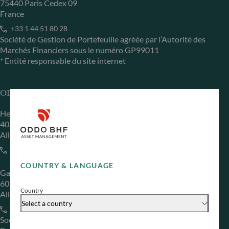
75440 Paris Cedex 09
France
+33 1 44 51 80 28
Société de Gestion de Portefeuille agréée par l’Autorité des
Marchés Financiers sous le numéro GP99011
* Entité responsable du site internet
ODDO BHF Asset Management GmbH
Herzogstraße 15
40217 Düsseldorf
Allemagne
+49 (0) 211 239 24 01
COUNTRY & LANGUAGE
Gallusanlage 8
60329 Frankfurt am Main
Country
Allemagne
Select a country
+49 (0) 69 920 50 0
Société de Gestion de Portefeuille agréée par la