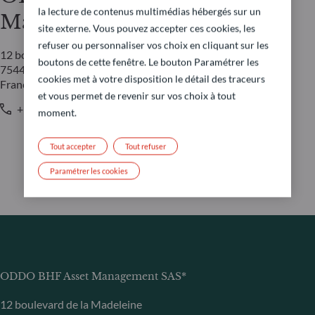
la lecture de contenus multimédias hébergés sur un
Management SAS*
site externe. Vous pouvez accepter ces cookies, les
refuser ou personnaliser vos choix en cliquant sur les
12 boulevard de la Madeleine
boutons de cette fenêtre. Le bouton Paramétrer les
75440 Paris Cedex 09
cookies met à votre disposition le détail des traceurs
France
et vous permet de revenir sur vos choix à tout
+33 1 44 51 80 28
moment.
Tout accepter
Tout refuser
Paramétrer les cookies
ODDO BHF Asset Management SAS*
12 boulevard de la Madeleine