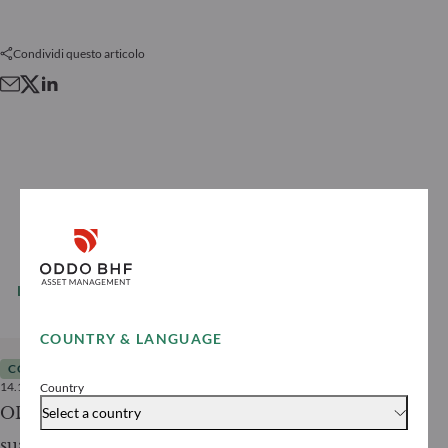
Condividi questo articolo
LEGGI DI PIÙ
Tutte le notizie
COUNTRY & LANGUAGE
COMUNICATO STAMPA
14.10.2025
2
minutos
Country
ODDO BHF Asset Management lancia la
Select a country
sua nuova annata di fondi obbligazionari