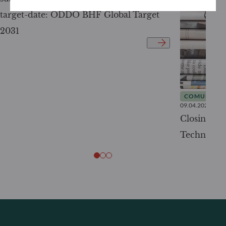
target-date: ODDO BHF Global Target
2031
COMUNICAT
09.04.2025
Closing fi
Technology