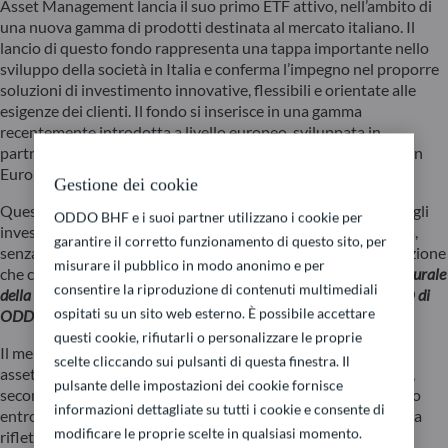
Asset Management lancia il suo primo ETF attivo, nell’ambito di
una nuova gamma di prodotti destinata al mercato italiano. Il
lancio di questo fondo rappresenta una tappa importante nello
sviluppo della società in Italia e conferma l’impegno nel proporre
soluzioni di investimento innovative, flessibili e orientate alle
esigenze dei clienti. Il fondo si inserisce in una gamma
recentemente introdotta a livello europeo, sviluppata in
partnership con HANetf, piattaforma white label ETF leader in
Europa.
Gestione dei cookie
Questa iniziativa risponde all’evoluzione delle aspettative degli
ODDO BHF e i suoi partner utilizzano i cookie per
investitori in termini di flessibilità, trasparenza e accessibilità,
garantire il corretto funzionamento di questo sito, per
senza rinunciare all’approccio di investimento ad alta convinzione
misurare il pubblico in modo anonimo e per
che caratterizza ODDO BHF AM.
“Si tratta di un’estensione naturale
consentire la riproduzione di contenuti multimediali
della nostra offerta attuale”, afferma Nicolas Chaput, Global CEO di
ospitati su un sito web esterno. È possibile accettare
ODDO BHF AM.
questi cookie, rifiutarli o personalizzare le proprie
Il mercato europeo degli ETF attivi è in rapida espansione: gli
scelte cliccando sui pulsanti di questa finestra. Il
asset in gestione sono più che raddoppiati nell’ultimo anno e,
pulsante delle impostazioni dei cookie fornisce
secondo le stime , potrebbero superare i 1.000 miliardi di euro
informazioni dettagliate su tutti i cookie e consente di
entro il 2030, rispetto agli attuali 60 miliardi. Questa dinamica
modificare le proprie scelte in qualsiasi momento.
riflette una crescente domanda da parte degli investitori per