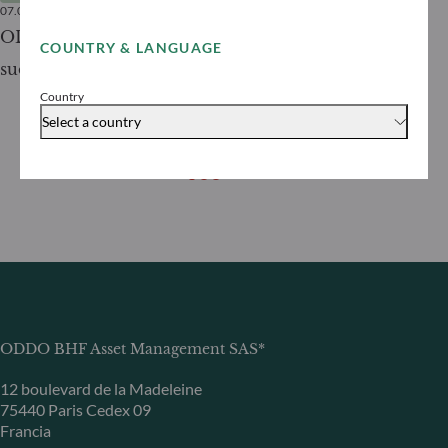
07.04.2026
2
minutos
14.10.2025
ODDO BHF Asset Management lancia il
ODDO BHF 
COUNTRY & LANGUAGE
suo primo ETF attivo in Italia
sua nuova 
Country
target-dat
Select a country
2031
ODDO BHF Asset Management SAS*
12 boulevard de la Madeleine
75440 Paris Cedex 09
Francia