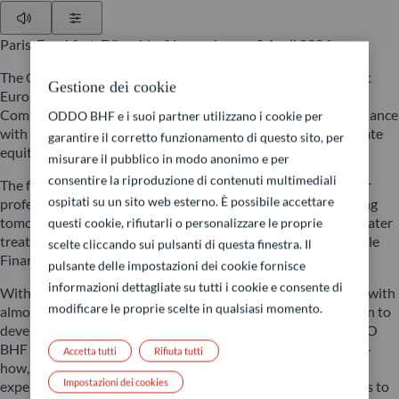
Play
Show Settings
Paris, Frankfurt, Düsseldorf, Luxembourg, 9 April 2024
The ODDO BHF AM Private Assets team is launching its first
Gestione dei cookie
European long-term investment fund. Called ODDO BHF
Commit for Tomorrow ELTIF, it has been structured in accordance
ODDO BHF e i suoi partner utilizzano i cookie per
with ELTIF 2.0, a regulation meant to promote access to private
garantire il corretto funzionamento di questo sito, per
equity by a greater number of retail investors.
misurare il pubblico in modo anonimo e per
consentire la riproduzione di contenuti multimediali
The fund is managed under a strategy previously reserved for
ospitati su un sito web esterno. È possibile accettare
professional clients. It aims to finance solutions for addressing
tomorrow’s challenges in fields such as energy storage and water
questi cookie, rifiutarli o personalizzare le proprie
treatment. It is classified “Article 8” under the EU’s Sustainable
scelte cliccando sui pulsanti di questa finestra. Il
Finance Disclosure Regulation (SFDR).
pulsante delle impostazioni dei cookie fornisce
informazioni dettagliate su tutti i cookie e consente di
With a track record more than 20 years in private assets and with
modificare le proprie scelte in qualsiasi momento.
almost 4 billion euros in capital raised, ODDO BHF AM began to
develop an environmental thematic capability in 2020. ODDO
BHF Commit for Tomorrow ELTIF will benefit from the know-
Accetta tutti
Rifiuta tutti
how, and the management and research skills of a team of 15
Impostazioni dei cookies
experts possessing top-notch market expertise and networks to