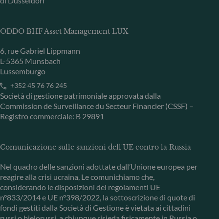
di Düsseldorf
ODDO BHF Asset Management LUX
6, rue Gabriel Lippmann
L-5365 Munsbach
Lussemburgo
+352 45 76 76 245
Società di gestione patrimoniale approvata dalla
Commission de Surveillance du Secteur Financier (CSSF) –
Registro commerciale: B 29891
Comunicazione sulle sanzioni dell'UE contro la Russia
Nel quadro delle sanzioni adottate dall’Unione europea per
reagire alla crisi ucraina, Le comunichiamo che,
considerando le disposizioni dei regolamenti UE
n°833/2014 e UE n°398/2022, la sottoscrizione di quote di
fondi gestiti dalla Società di Gestione è vietata ai cittadini
russi o bielorussi, a chiunque risieda fisicamente in Russia o