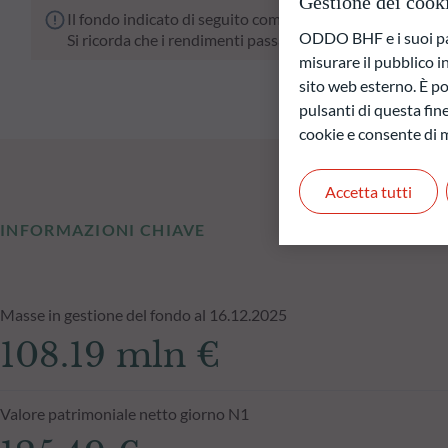
Gestione dei cook
Il fondo indicato di seguito comporta un rischio di perdit
ODDO BHF e i suoi part
Si ricorda che i rendimenti passati non sono indicativi di
misurare il pubblico 
sito web esterno. È pos
pulsanti di questa fine
cookie e consente di m
Accetta tutti
INFORMAZIONI CHIAVE
Masse in gestione del fondo al 16.12.2025
108.19 mln €
Valore patrimoniale netto giorno N1