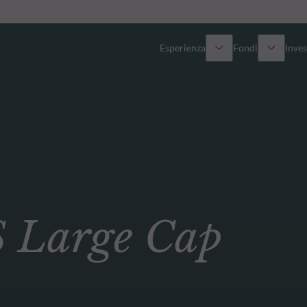
Esperienza
Fondi
Inves
Panoramica
Tutti i fondi
Azionario
Fondi selezionati
Reddito fisso
Come sottoscrivere
Large Cap
Multi-Asset
Private Assets