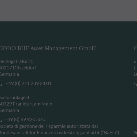
ODDO BHF Asset Management GmbH
O
Herzogstraße 15
6
40217 Düsseldorf
L
Germania
L
+49 (0) 211 239 24 01
Gallusanlage 8
60329 Frankfurt am Main
Germania
+49 (0) 69 920 50 0
Società di gestione del risparmio autorizzata dal
Bundesanstalt für Finanzdienstleistungsaufsicht (“BaFin”)
S