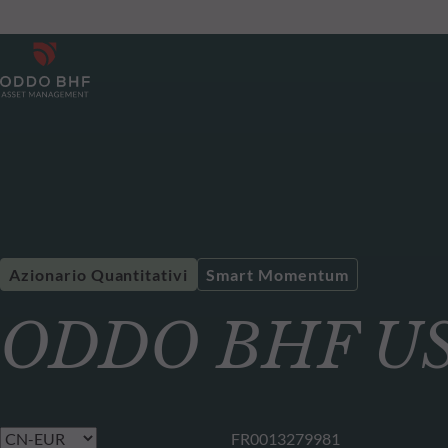
Azionario Quantitativi
Smart Momentum
ODDO BHF US 
FR0013279981