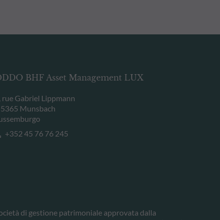
DDO BHF Asset Management LUX
, rue Gabriel Lippmann
-5365 Munsbach
ussemburgo
+352 45 76 76 245
ocietà di gestione patrimoniale approvata dalla