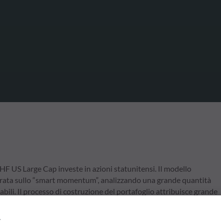
 US Large Cap investe in azioni statunitensi. Il modello
entrata sullo “smart momentum”, analizzando una grande quantità
abili. Il processo di costruzione del portafoglio attribuisce grande
licando diversi vincoli di ottimizzazione.