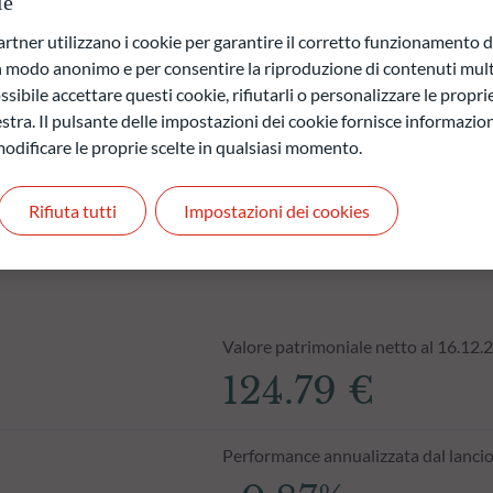
ie
a di capitale.
ner utilizzano i cookie per garantire il corretto funzionamento di
 quelli futuri e possono variare nel tempo.
in modo anonimo e per consentire la riproduzione di contenuti mult
sibile accettare questi cookie, rifiutarli o personalizzare le propri
stra. Il pulsante delle impostazioni dei cookie fornisce informazioni
odificare le proprie scelte in qualsiasi momento.
Rifiuta tutti
Impostazioni dei cookies
Valore patrimoniale netto al 16.12.
124.79 €
Performance annualizzata dal lanci