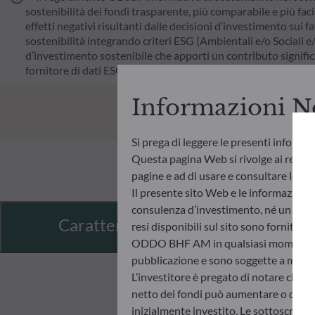
sostenibilità dei fondi trasparente, più comparabile e più faci
effetti negativi risultanti dalle decisioni d’investimento sui fa
sostenibilità integrando criteri ESG (Ambientali e/o Sociali e
d’investimento sostenibile che apporti un contributo significat
fornitore di dati ESG esterno della Società di gestione.
Informazioni N
Si prega di leggere le presenti informa
Questa pagina Web si rivolge ai residen
pagine e ad di usare e consultare le info
Il presente sito Web e le informazioni
consulenza d’investimento, né un invito
Caratteristiche
resi disponibili sul sito sono fornite 
ODDO BHF AM in qualsiasi momento senz
pubblicazione e sono soggette a modif
L’investitore è pregato di notare che i 
netto dei fondi può aumentare o diminui
inizialmente investito. Le sottoscrizio