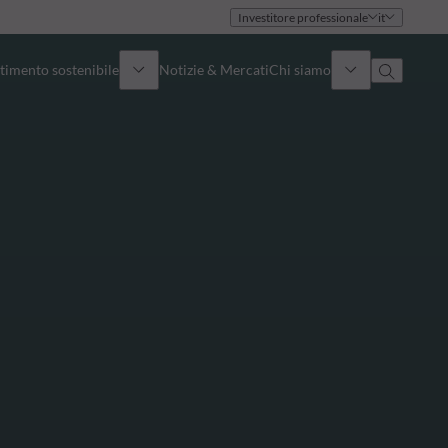
Investitore professionale
it
timento sostenibile
Notizie & Mercati
Chi siamo
Panoramica
Identità
Approccio
Governance
Pubblicazioni
Team vendite
Sedi
Conttati