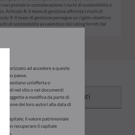
e non prende in considerazione i rischi di sostenibilità o
. Articolo 8: Il team di gestione affronta i rischi di
colo 9: Il team di gestione persegue un rigido obiettivo
chi di sostenibilità avvalendosi dei rating forniti dal
te autorizzato ad accedere a queste
 proprio paese.
appresentano un’offerta o
presenti nel sito o nei documenti
Documenti
ono soggette a modifica da parte di
inione dei loro autori alla data di
del capitale; il valore patrimoniale
ro non recuperare il capitale
gnoto.