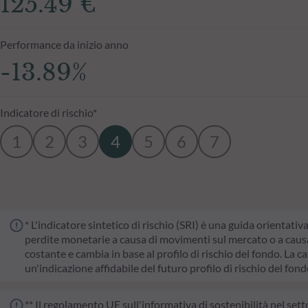
125.49 €
Performance da inizio anno
-13.89%
Indicatore di rischio*
1
2
3
4
5
6
7
* L'indicatore sintetico di rischio (SRI) è una guida orientativ
perdite monetarie a causa di movimenti sul mercato o a causa 
costante e cambia in base al profilo di rischio del fondo. La cat
un'indicazione affidabile del futuro profilo di rischio del fon
** Il regolamento UE sull'informativa di sostenibilità nel sett