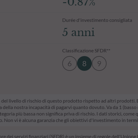
-0.87%
Durée d'investimento consigliata
5 anni
Classificazione SFDR**
6
8
9
a del livello di rischio di questo prodotto rispetto ad altri prodotti
della nostra incapacità di pagarvi quanto dovuto. Va da 1 (basso ri
egoria più bassa non significa priva di rischio. I dati storici, come 
do. Non vi è alcuna garanzia che gli obiettivi d'investimento in termi
ore dei servizi finanziari (SFDR) è un insieme di regole dell'Unione 