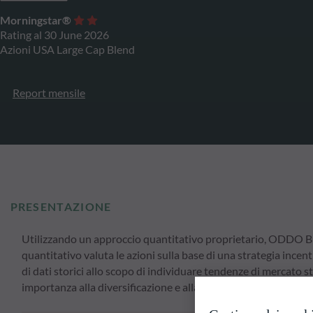
Morningstar®
Rating al 30 June 2026
Azioni USA Large Cap Blend
Report mensile
PRESENTAZIONE
Utilizzando un approccio quantitativo proprietario, ODDO BHF
quantitativo valuta le azioni sulla base di una strategia inc
di dati storici allo scopo di individuare tendenze di mercato st
importanza alla diversificazione e alla gestione dei rischi, app