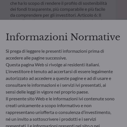
che ha lo scopo di rendere il profilo di sostenibilità
dei fondi trasparente, più comparabile e più facile
da comprendere per gli investitori. Articolo 6: Il
team di gestione non prende in considerazione i
rischi di sostenibilità o effetti negativi risultanti
dalle decisioni d’investimento sui fattori legati alla
Informazioni Normative
sostenibilità nel processo decisionale
d’investimento. Articolo 8: Il team di gestione
affronta i rischi di sostenibilità integrando criteri
Si prega di leggere le presenti informazioni prima di
ESG (Ambientali e/o Sociali e/o di Governance) nei
accedere alle pagine successive.
suoi processi decisionali d’investimento. Articolo 9:
Questa pagina Web si rivolge ai residenti italiani.
Il team di gestione persegue un rigido obiettivo
L'investitore è tenuto ad accertarsi di essere legalmente
d’investimento sostenibile che apporti un
autorizzato ad accedere a queste pagine e ad di usare e
contributo significativo nel superare le sfide della
consultare le informazioni e i servizi ivi presentati, ai
transizione ecologica e affronta i rischi di
sensi delle leggi in vigore nel proprio paese.
sostenibilità avvalendosi dei rating forniti dal
fornitore di dati ESG esterno della Società di
Il presente sito Web e le informazioni ivi contenute sono
gestione.
creati unicamente a scopo informativo e non
rappresentano un’offerta o consulenza d’investimento,
né un invito a sottoscrivere i prodotti e i servizi
presentati. Le informazioni presenti nel sito o nei