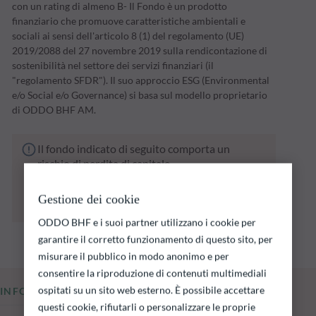
con un rating di almeno B- Il Fondo è un prodotto
finanziario che promuove caratteristiche ambientali e
sociali ai sensi dell'articolo 8 (1) del regolamento (UE)
2019/2088 del 27 novembre 2019 sulla rendicontazione di
sostenibilità nel settore dei servizi finanziari (il
"regolamento SFDR"). Il suo approccio ESG (Environmental
e/o Social e/o Governance) si basa sul modello proprietario
di ODDO BHF AM.
Il fondo indicato di seguito comporta un
rischio di perdita di capitale.
Si ricorda che i rendimenti passati non sono
indicativi di quelli futuri e possono variare nel
Gestione dei cookie
tempo.
ODDO BHF e i suoi partner utilizzano i cookie per
garantire il corretto funzionamento di questo sito, per
misurare il pubblico in modo anonimo e per
consentire la riproduzione di contenuti multimediali
ospitati su un sito web esterno. È possibile accettare
INFORMAZIONI CHIAVE
questi cookie, rifiutarli o personalizzare le proprie