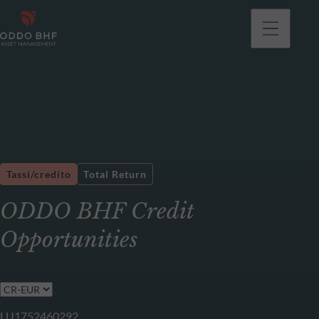
Tassi/credito
Total Return
ODDO BHF Credit
Opportunities
LU1752460292