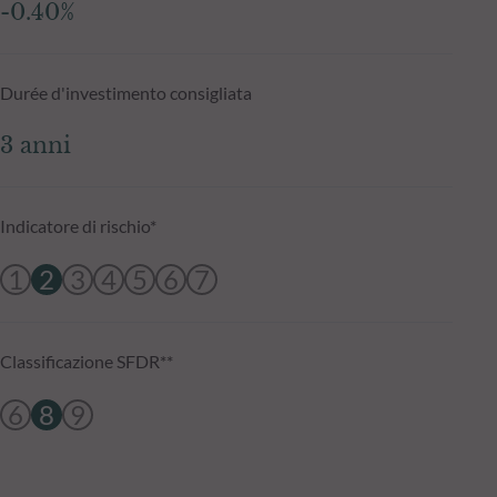
-0.40%
Durée d'investimento consigliata
3 anni
Indicatore di rischio*
1
2
3
4
5
6
7
Classificazione SFDR**
6
8
9