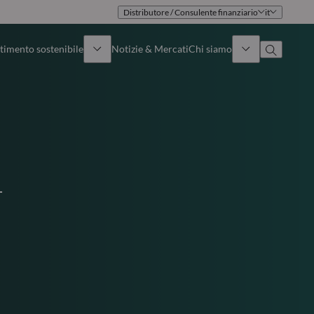
Distributore / Consulente finanziario
it
timento sostenibile
Notizie & Mercati
Chi siamo
Panoramica
Identità
Approccio
Governance
L
Pubblicazioni
Team vendite
Sedi
Conttati