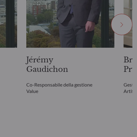
Jérémy
Bri
Gaudichon
Pru
Co-Responsabile della gestione
Gestor
Value
Artific