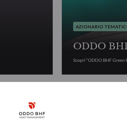
AZIONARIO TEMATI
ODDO BHF 
Scopri “ODDO BHF Green P
AZIONARIO TEMATI
Disclaimer
r
ODDO BHF 
Remember me for 30 days