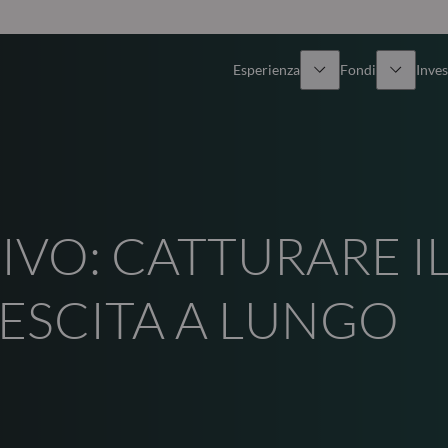
Esperienza
Fondi
Inves
Panoramica
Tutti i fondi
Azionario
Fondi selezionati
IVO: CATTURARE I
Reddito fisso
Come sottoscrivere
RESCITA A LUNGO
Multi-Asset
Private Assets