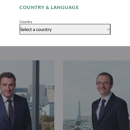
Scopri “ODDO BHF Généra
COUNTRY & LANGUAGE
Accept
Country
Select a country