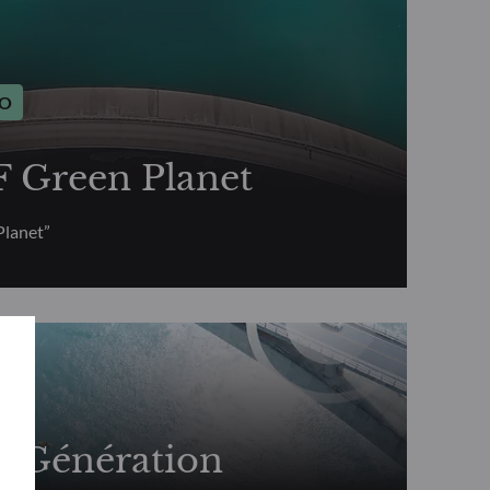
CO
Green Planet
lanet”
CO
Génération