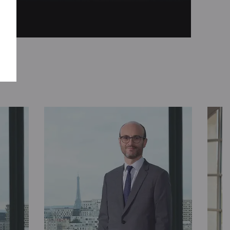
tion”