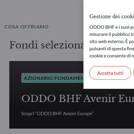
Gestione dei cook
COSA OFFRIAMO
ODDO BHF e i suoi part
misurare il pubblico 
sito web esterno. È pos
Fondi selezionati – Azio
pulsanti di questa fine
cookie e consente di m
Accetta tutti
AZIONARIO FONDAMENTALE
ODDO BHF Avenir Eu
Scopri “ODDO BHF Avenir Europe”