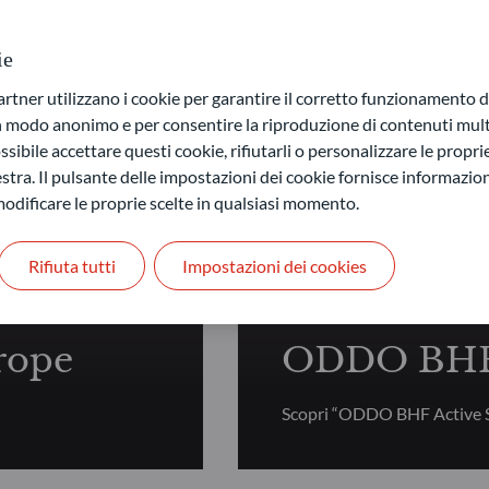
ie
ner utilizzano i cookie per garantire il corretto funzionamento di
in modo anonimo e per consentire la riproduzione di contenuti mult
sibile accettare questi cookie, rifiutarli o personalizzare le propri
nario Fondamentale
stra. Il pulsante delle impostazioni dei cookie fornisce informazioni
odificare le proprie scelte in qualsiasi momento.
Rifiuta tutti
Impostazioni dei cookies
AZIONARIO FONDAM
rope
ODDO BHF 
Scopri “ODDO BHF Active S