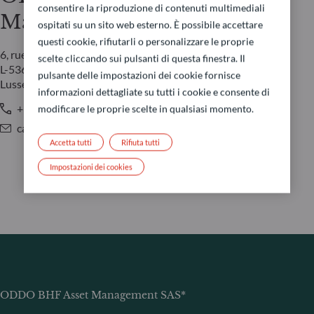
consentire la riproduzione di contenuti multimediali
Management LUX
ospitati su un sito web esterno. È possibile accettare
questi cookie, rifiutarli o personalizzare le proprie
6, rue Gabriel Lippmann
scelte cliccando sui pulsanti di questa finestra. Il
L-5365 Munsbach
pulsante delle impostazioni dei cookie fornisce
Lussemburgo
informazioni dettagliate su tutti i cookie e consente di
+352 45 76 76 245
modificare le proprie scelte in qualsiasi momento.
caroline.durquety@oddo-bhf.com
Accetta tutti
Rifiuta tutti
Impostazioni dei cookies
ODDO BHF Asset Management SAS*