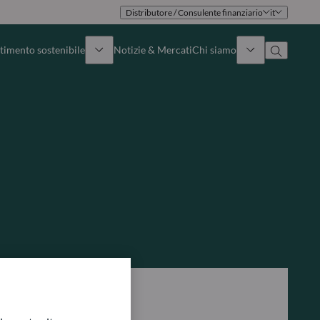
Distributore / Consulente finanziario
it
timento sostenibile
Notizie & Mercati
Chi siamo
Panoramica
Identità
Approccio
Governance
Pubblicazioni
Team vendite
Sedi
Conttati