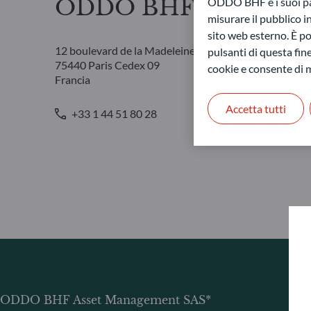
ODDO BHF Asset Man
ODDO BHF e i suoi part
misurare il pubblico 
sito web esterno. È pos
12 boulevard de la Madeleine
pulsanti di questa fine
75440 Paris Cedex 09
cookie e consente di m
Francia
Accetta tutti
+33 1 44 51 80 28
ODDO BHF Asset Management SAS*