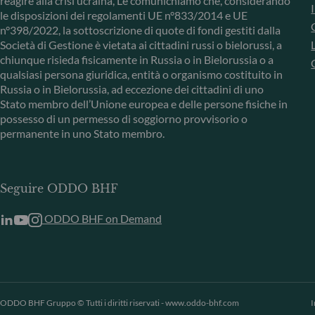
reagire alla crisi ucraina, Le comunichiamo che, considerando
le disposizioni dei regolamenti UE n°833/2014 e UE
n°398/2022, la sottoscrizione di quote di fondi gestiti dalla
Società di Gestione è vietata ai cittadini russi o bielorussi, a
chiunque risieda fisicamente in Russia o in Bielorussia o a
qualsiasi persona giuridica, entità o organismo costituito in
Russia o in Bielorussia, ad eccezione dei cittadini di uno
Stato membro dell’Unione europea e delle persone fisiche in
possesso di un permesso di soggiorno provvisorio o
permanente in uno Stato membro.
Seguire ODDO BHF
ODDO BHF on Demand
ODDO BHF Gruppo © Tutti i diritti riservati - www.oddo-bhf.com
I