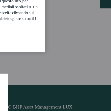
 questo sito, per
imediali ospitati su un
e scelte cliccando sui
 dettagliate su tutti i
DDO BHF Asset Management LUX