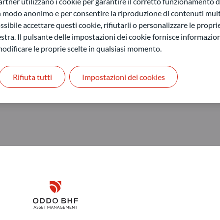
agement SAS*
ner utilizzano i cookie per garantire il corretto funzionamento di
in modo anonimo e per consentire la riproduzione di contenuti mult
sibile accettare questi cookie, rifiutarli o personalizzare le propri
stra. Il pulsante delle impostazioni dei cookie fornisce informazioni
odificare le proprie scelte in qualsiasi momento.
Rifiuta tutti
Impostazioni dei cookies
Disclaimer
ODDO BHF Asset Management GmbH
O
Remember me for 30 days