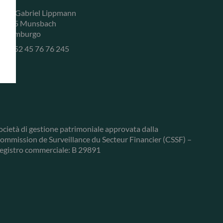
, rue Gabriel Lippmann
-5365 Munsbach
ussemburgo
+352 45 76 76 245
ocietà di gestione patrimoniale approvata dalla
ommission de Surveillance du Secteur Financier (CSSF) –
egistro commerciale: B 29891