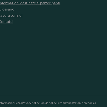
Informazioni destinate ai partecipanti
Glossario
Lavora con noi
Contatti
nformazioni legali
Privacy policy
Cookie policy
Crediti
Impostazioni dei cookies