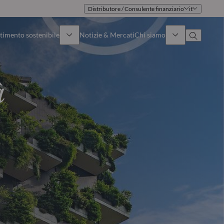
Distributore / Consulente finanziario
it
timento sostenibile
Notizie & Mercati
Chi siamo
Panoramica
Identità
à
Approccio
Governance
Pubblicazioni
Team vendite
Sedi
Conttati