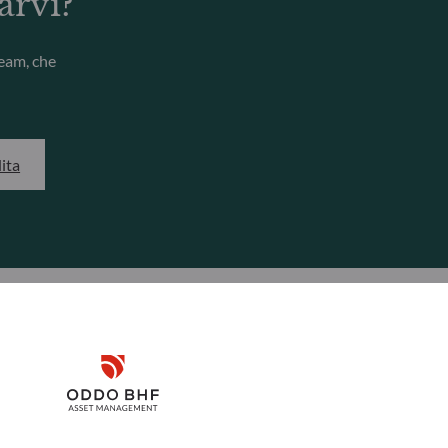
arvi?
team, che
dita
Disclaimer
INVESTIMENTO SOSTENIBI
Remember me for 30 days