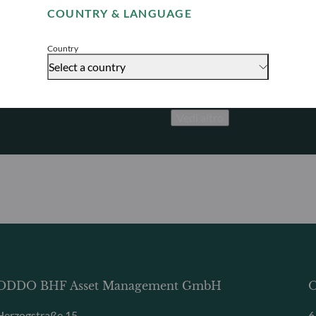
i
Promuovere un
COUNTRY & LANGUAGE
Accept
uali?
Scoprite come promuoviamo in
sostenibile, per realizzare pe
Country
Select a country
Vedi altro
ODDO BHF Asset Management GmbH
O
Herzogstraße 15
6