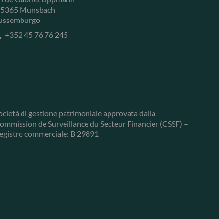
-5365 Munsbach
ussemburgo
+352 45 76 76 245
ocietà di gestione patrimoniale approvata dalla
ommission de Surveillance du Secteur Financier (CSSF) –
egistro commerciale: B 29891