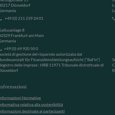
40217 Düsseldorf
L
Germania
L
+49 (0) 211 239 24 01
Gallusanlage 8
60329 Frankfurt am Main
Germania
+49 (0) 69 920 50 0
Società di gestione del risparmio autorizzata dal
Bundesanstalt für Finanzdienstleistungsaufsicht (“BaFin”)
S
Registro delle imprese : HRB 11971 Tribunale distrettuale di
C
Düsseldorf
R
Informazioni
Informazioni Normative
Informativa relativa alla sostenibilità
Informazioni destinate ai partecipanti