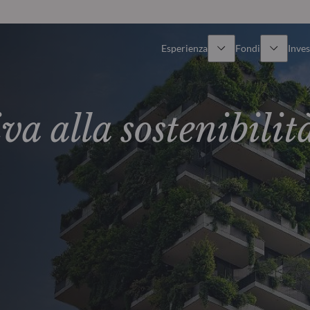
Esperienza
Fondi
Inves
Panoramica
Tutti i fondi
va alla sostenibilit
Azionario
Fondi selezionati
Reddito fisso
Come sottoscrivere
Multi-Asset
Private Assets