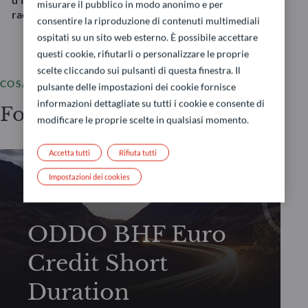
misurare il pubblico in modo anonimo e per
raccomandazione di investimento.
consentire la riproduzione di contenuti multimediali
ospitati su un sito web esterno. È possibile accettare
questi cookie, rifiutarli o personalizzare le proprie
scelte cliccando sui pulsanti di questa finestra. Il
COSA OFFRIAMO
pulsante delle impostazioni dei cookie fornisce
informazioni dettagliate su tutti i cookie e consente di
Fondi selezionati
modificare le proprie scelte in qualsiasi momento.
Accetta tutti
Rifiuta tutti
Impostazioni dei cookies
TASSI/CREDITO
ODDO BHF Euro
Credit Short
Duration