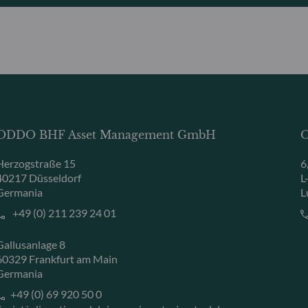
ODDO BHF Asset Management GmbH
O
Herzogstraße 15
6
40217 Düsseldorf
L
Germania
L
+49 (0) 211 239 24 01
Gallusanlage 8
60329 Frankfurt am Main
Germania
+49 (0) 69 920 50 0