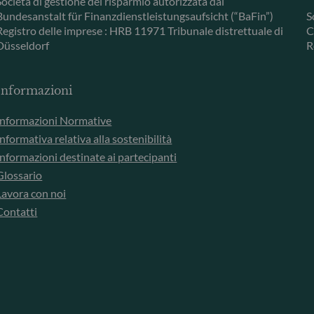
Società di gestione del risparmio autorizzata dal
Bundesanstalt für Finanzdienstleistungsaufsicht (“BaFin”)
S
Registro delle imprese : HRB 11971 Tribunale distrettuale di
C
Düsseldorf
R
Informazioni
Informazioni Normative
Informativa relativa alla sostenibilità
Informazioni destinate ai partecipanti
Glossario
Lavora con noi
Contatti