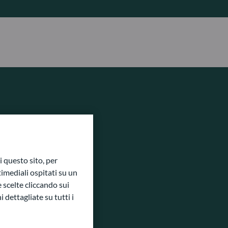
 questo sito, per
imediali ospitati su un
e scelte cliccando sui
 dettagliate su tutti i