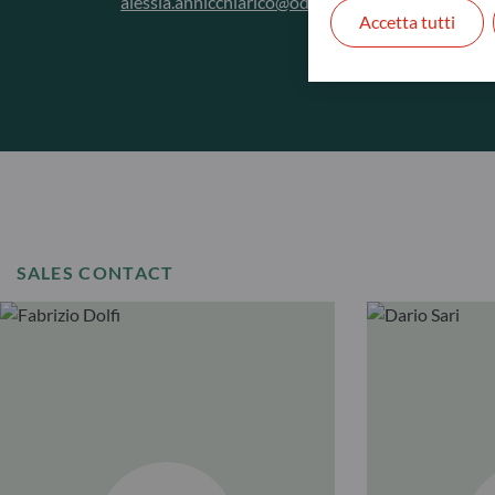
alessia.annicchiarico@oddo-bhf.com
Accetta tutti
SALES CONTACT