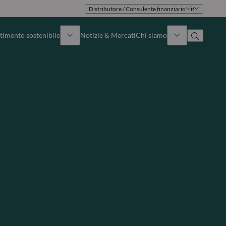
Distributore / Consulente finanziario
it
timento sostenibile
Notizie & Mercati
Chi siamo
Panoramica
Identità
Approccio
Governance
Pubblicazioni
Team vendite
Sedi
Conttati