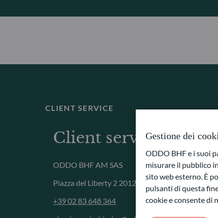
CLIENT SERVICE
Client service Milan
Gestione dei cook
ODDO BHF e i suoi part
misurare il pubblico 
ODDO BHF AM SAS
sito web esterno. È pos
Piazza del Liberty 2 20121 MILANO
pulsanti di questa fine
cookie e consente di m
+39 02 83 648 364