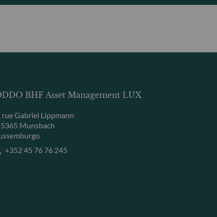
DDO BHF Asset Management LUX
, rue Gabriel Lippmann
-5365 Munsbach
ussemburgo
+352 45 76 76 245