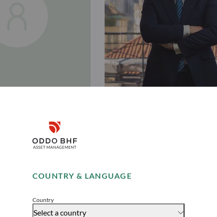
Disclaimer
Giorgio
Savatteri
Remember me for 30 days
COUNTRY & LANGUAGE
Senior Sales
Accept
Country
Select a country