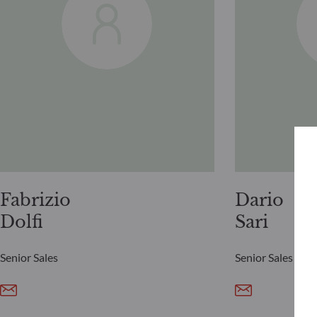
Fabrizio
Dario
Dolfi
Sari
Senior Sales
Senior Sales