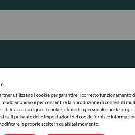
o
ie
ner utilizzano i cookie per garantire il corretto funzionamento di
in modo anonimo e per consentire la riproduzione di contenuti mult
sibile accettare questi cookie, rifiutarli o personalizzare le propri
stra. Il pulsante delle impostazioni dei cookie fornisce informazioni
odificare le proprie scelte in qualsiasi momento.