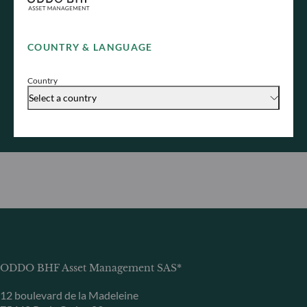
Vi invitiamo a inviare la vostra richiesta ai nostri team,
che risponderanno il prima possibile.
COUNTRY & LANGUAGE
Contattateci
Country
Scoprite il nostro team di vendita
Select a country
ODDO BHF Asset Management SAS*
12 boulevard de la Madeleine