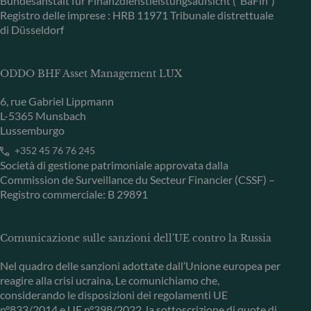
Bundesanstalt für Finanzdienstleistungsaufsicht (“BaFin”)
Registro delle imprese : HRB 11971 Tribunale distrettuale
di Düsseldorf
ODDO BHF Asset Management LUX
6, rue Gabriel Lippmann
L-5365 Munsbach
Lussemburgo
+352 45 76 76 245
Società di gestione patrimoniale approvata dalla
Commission de Surveillance du Secteur Financier (CSSF) –
Registro commerciale: B 29891
Comunicazione sulle sanzioni dell'UE contro la Russia
Nel quadro delle sanzioni adottate dall’Unione europea per
reagire alla crisi ucraina, Le comunichiamo che,
considerando le disposizioni dei regolamenti UE
n°833/2014 e UE n°398/2022, la sottoscrizione di quote di