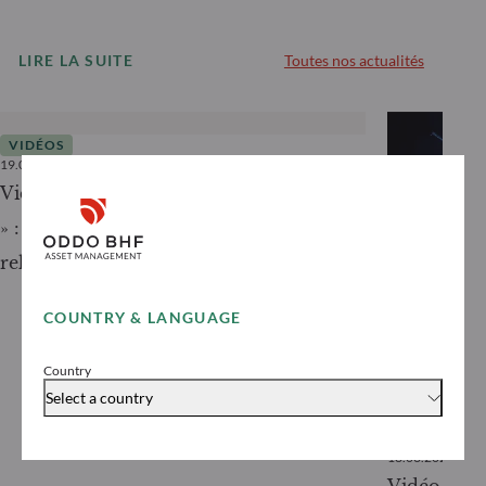
LIRE LA SUITE
Toutes nos actualités
VIDÉOS
19.05.2025
< 1
minute
Vidéo Boursorama – « Germany is back
» : un plan Marshall à l’allemande pour
relancer l’économie
COUNTRY & LANGUAGE
Country
Select a country
VIDÉOS
18.03.2025