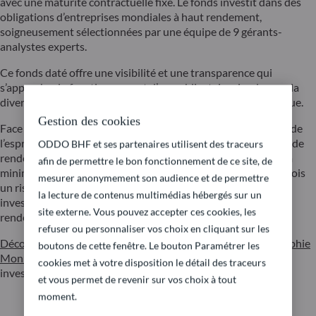
avec une maturité contractuelle fixe. Le fonds investit dans des
obligations d’entreprises mondiales à haut rendement,
soigneusement sélectionnées par une équipe de 9 gérants-
analystes experts.
Ce fonds daté offre une visibilité et une transparence qui
s’approche du fonctionnement d’une obligataire simple avec la
diversification et la granularité d’un fonds obligataire classique.
Gestion des cookies
Face à la perspective de baisse des taux aujourd’hui au cœur de
l’esprit des investisseurs, ce fonds daté offre une perspective de
ODDO BHF et ses partenaires utilisent des traceurs
rendement potentiellement intéressante tout en cherchant à
afin de permettre le bon fonctionnement de ce site, de
minimiser la volatilité et la perte maximale. Il présente toutefois
mesurer anonymement son audience et de permettre
un risque de perte en capital et un risque de défaut lié aux
la lecture de contenus multimédias hébergés sur un
investissements dans des obligations spéculatives à haut
site externe. Vous pouvez accepter ces cookies, les
rendement.
refuser ou personnaliser vos choix en cliquant sur les
Découvrez ODDO BHF Global Target 2028 en vidéo avec Sophie
boutons de cette fenêtre. Le bouton Paramétrer les
Monnier
CFA, Product Specialist Allocation d’actifs et
cookies met à votre disposition le détail des traceurs
investissements Obligataires
et vous permet de revenir sur vos choix à tout
moment.