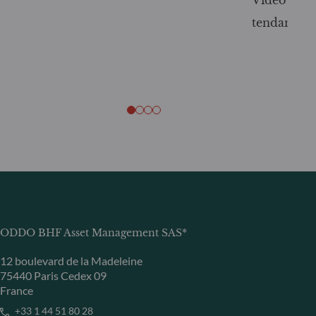
Vidéo Bou
tendances :
ODDO BHF Asset Management SAS*
12 boulevard de la Madeleine
75440 Paris Cedex 09
France
+33 1 44 51 80 28