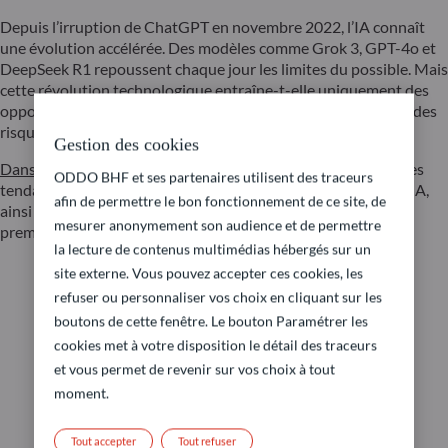
Depuis l’irruption de ChatGPT en novembre 2022, l’IA connaît
une évolution accélérée. Des modèles comme Grok 3, GPT-4o et
DeepSeek R1 repoussent chaque jour les limites du possible. Mais
cette révolution technologique entraîne-t-elle uniquement des
opportunités d’investissement, ou doit-on aussi s’attendre à des
risques accrus pour les marchés ?
Gestion des cookies
Dans cette vidéo, Brice Prunas
, co-gérant du fonds, analyse les
ODDO BHF et ses partenaires utilisent des traceurs
tendances récentes du marché, les défis et opportunités de l’IA,
afin de permettre le bon fonctionnement de ce site, de
ainsi que les secteurs qui, selon nous, pourraient profiter en
mesurer anonymement son audience et de permettre
premier de cette transformation.
la lecture de contenus multimédias hébergés sur un
site externe. Vous pouvez accepter ces cookies, les
refuser ou personnaliser vos choix en cliquant sur les
boutons de cette fenêtre. Le bouton Paramétrer les
cookies met à votre disposition le détail des traceurs
et vous permet de revenir sur vos choix à tout
moment.
Tout accepter
Tout refuser