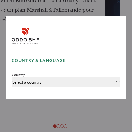
Vidéo Boursorama – « Germany is back
» : un plan Marshall à l’allemande pour
relancer l’économie
COUNTRY & LANGUAGE
VIDÉOS
18.11.2024
Country
Vidéo Bour
Select a country
l’immobili