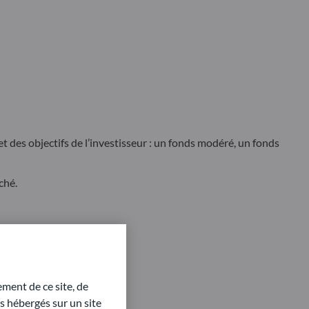
 des objectifs de l’investisseur : un fonds modéré, un fonds
ché.
rsifiée.
ment de ce site, de
 hébergés sur un site