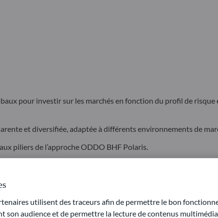
x pour investir sur les marchés en fonction du profil de risque et
arente et diversifiée, adaptée à différents environnements de mar
ncipaux piliers de l’approche ODDO BHF Polaris.
nier, CFA, Spécialiste Produits Allocation d’Actifs et Gestion Dive
es
naires utilisent des traceurs afin de permettre le bon fonctionne
son audience et de permettre la lecture de contenus multimédias