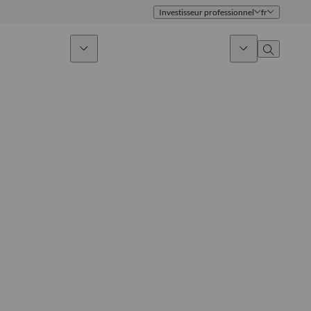
Investisseur professionnel
fr
issement durable
Actualités & Marchés
À propos
Présentation
Identité
Approche
Gouvernance
Publications
Notre équipe commerciale
Nos bureaux
Nous contacter