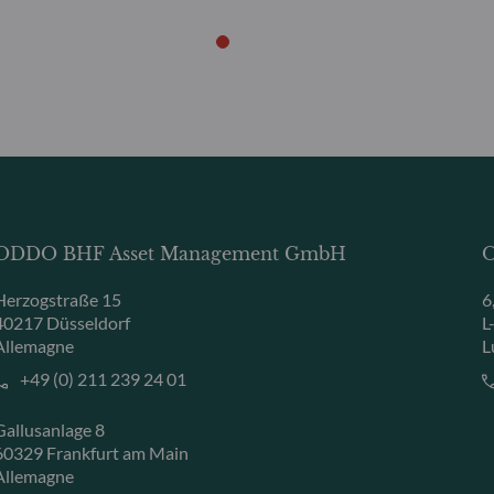
ODDO BHF Asset Management GmbH
O
Herzogstraße 15
6
40217 Düsseldorf
L
Allemagne
L
+49 (0) 211 239 24 01
Gallusanlage 8
60329 Frankfurt am Main
Allemagne