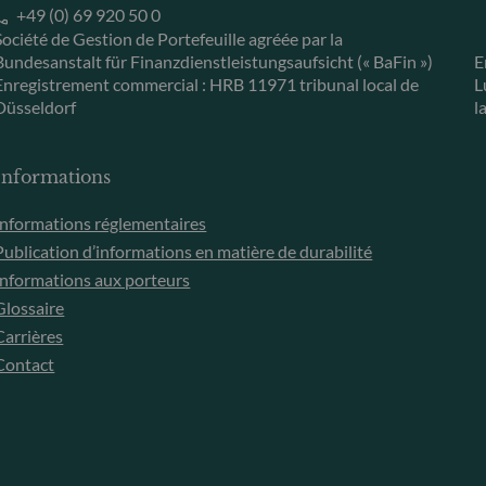
+49 (0) 69 920 50 0
Société de Gestion de Portefeuille agréée par la
Bundesanstalt für Finanzdienstleistungsaufsicht (« BaFin »)
E
Enregistrement commercial : HRB 11971 tribunal local de
L
Düsseldorf
l
Informations
Informations réglementaires
Publication d’informations en matière de durabilité
Informations aux porteurs
Glossaire
Carrières
Contact