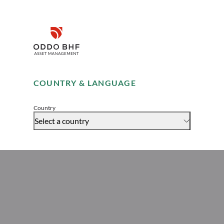
 Dynamic, cliquez-ici
cliquez-ici
Disclaimer
Remember me for 30 days
COUNTRY & LANGUAGE
Accept
Country
Select a country