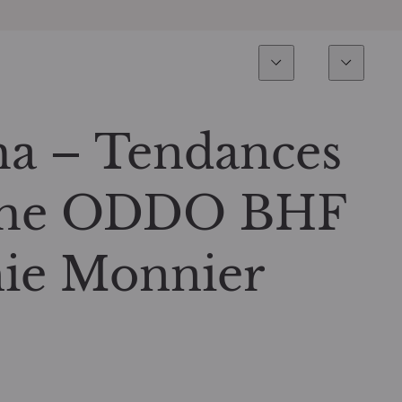
Expertise
Fonds
Invest
Vue d’ensemble
Tous les fonds
a – Tendances
Actions
Sélection de fonds
mme ODDO BHF
Obligations
Comment souscrire ?
hie Monnier
Multi-Actifs
ETF actifs
Private Assets