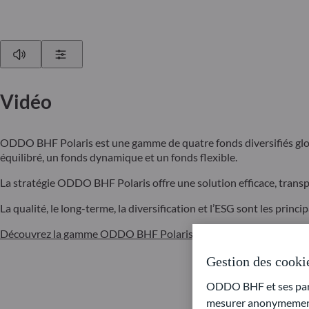
Play
Show Settings
Vidéo
ODDO BHF Polaris est une gamme de quatre fonds diversifiés globau
équilibré, un fonds dynamique et un fonds flexible.
La stratégie ODDO BHF Polaris offre une solution efficace, transp
La qualité, le long-terme, la diversification et l’ESG sont les pri
Découvrez la gamme ODDO BHF Polaris en vidéo
avec Sophie Mon
Gestion des cooki
ODDO BHF et ses parte
mesurer anonymement 