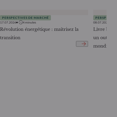
PERSPECTIVES DE MARCHÉ
PERSPECTIV
17.07.2026
4
minutes
08.07.2026
Révolution énergétique : maîtrisez la
Livre blanc
transition
un outil c
mondiale