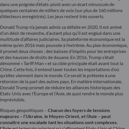
dans une poignée d’états-pivot avec un écart minuscule de
quelques centaines de milliers de voix (sur plus de 160 millions
d’électeurs enregistrés). Les jeux restent très ouverts.
Donald Trump n’a jamais admis sa défaite en 2020. Il est animé
d’un désir de revanche, d’autant plus qu’il est englué dans une
multitude d’affaires judiciaires. Sa plateforme économique est la
même qu’en 2016 mais poussée à l’extrême. Au plan économique,
il promet deux choses : des baisses d’impôts pour les entreprises
et des hausses de droits de douane. En 2016, Trump s’était
dénommé « Tariff Man » et sa cible principale était avant tout la
Chine. Cette fois, il entend taxer toutes les importations d’où
qu’elles viennent dans le monde. Ce serait le prétexte à une
rétorsion de la part des autres pays. En matière internationale,
Donald Trump promet de réduire les alliances historiques des
Etats-Unis avec l’Europe et l’Asie, de quoi rendre le monde plus
imprévisible.
Risques géopolitiques –
Chacun des foyers de tensions
majeures – l’Ukraine, le Moyen-Orient, et l’Asie – peut
connaître une escalade tant les situations sont complexes.
L’Asie
est le terrain principal où s’affrontent Etats-Unis et Chine.