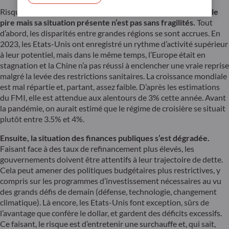
Risques économiques –
L’économie mondiale a certes évité le
pire mais sa situation présente n’est pas sans fragilités.
Tout
d’abord, les disparités entre grandes régions se sont accrues. En
2023, les Etats-Unis ont enregistré un rythme d’activité supérieur
à leur potentiel, mais dans le même temps, l’Europe était en
stagnation et la Chine n’a pas réussi à enclencher une vraie reprise
malgré la levée des restrictions sanitaires. La croissance mondiale
est mal répartie et, partant, assez faible. D’après les estimations
du FMI, elle est attendue aux alentours de 3% cette année. Avant
la pandémie, on aurait estimé que le régime de croisière se situait
plutôt entre 3.5% et 4%.
Ensuite, la situation des finances publiques s’est dégradée.
Faisant face à des taux de refinancement plus élevés, les
gouvernements doivent être attentifs à leur trajectoire de dette.
Cela peut amener des politiques budgétaires plus restrictives, y
compris sur les programmes d’investissement nécessaires au vu
des grands défis de demain (défense, technologie, changement
climatique). Là encore, les Etats-Unis font exception, sûrs de
l’avantage que confère le dollar, et gardent des déficits excessifs.
Ce faisant, le risque est d’entretenir une surchauffe et, qui sait,