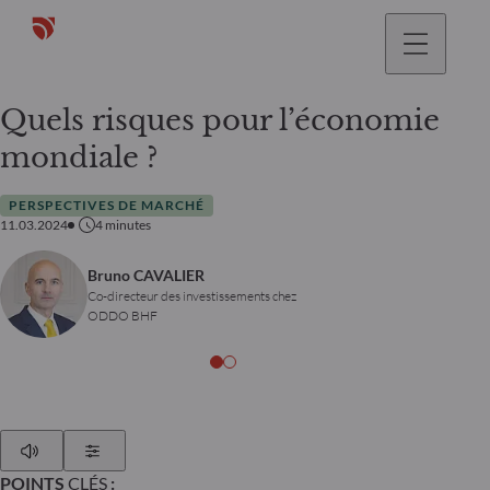
Quels risques pour l’économie
mondiale ?
PERSPECTIVES DE MARCHÉ
11.03.2024
4
minutes
Bruno CAVALIER
Co-directeur des investissements chez
ODDO BHF
Play
Show Settings
POINTS
CLÉS
: