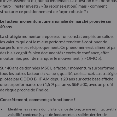
d’investissement du jour au lendemain. La question n’est donc pas
« faut-il rester investi ? » (la réponse est oui) mais « comment
structurer ce positionnement de façon robuste ? »
Le facteur momentum : une anomalie de marché prouvée sur
40 ans
La stratégie momentum repose sur un constat empirique solide :
les valeurs qui ont le mieux performé tendent à continuer de
surperformer, et réciproquement. Ce phénomène est alimenté par
des biais cognitifs bien documentés : excès de confiance, effet
moutonnier, peur de manquer le mouvement (« FOMO »).
Sur 40 ans de données MSCI, le facteur momentum surperforme
tous les autres facteurs (« value », qualité, croissance). La stratégie
pilotée par ODDO BHF AM depuis 20 ans sur cette base affiche
une surperformance de +1,5 % par an vs S&P 500, avec un profil
de risque proche de l’indice.
Concrètement, comment ça fonctionne ?
Identifier les valeurs dont la tendance de long terme est intacte et la
volatilité contenue (signe de fondamentaux solides derrière le