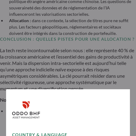
politique étrangère américaine comme chinoise. Les questions de
souveraineté des données et de réglementation de l’IA
influenceront les valorisations sectorielles.
Allocation :
dans ce contexte, la sélection de titres pure ne suffit
plus. Les facteurs géopolitiques, réglementaires et sociétaux
doivent être intégrés dans la construction de portefeuille.
CONCLUSION : QUELLES PISTES POUR UNE ALLOCATION
?
La tech reste incontournable selon nous : elle représente 40 % de
la croissance américaine et l’essentiel des gains de productivité à
venir. Mais la dispersion intra-sectorielle est aujourd’hui telle
qu’une approche indicielle
naïve
expose à des risques
asymétriques considérables. La clé pourrait résider dans une
sélectivité rigoureuse, une approche systématique par le
momentum
et une diversification pensée.
Nos solutions d’investissement
*
Sur les actions US
Stratégie smart momentum sur les actions US
: surexposition à
l’infrastructure IA encadrée par une diversification sectorielle
rigoureuse.
COUNTRY & LANGUAGE