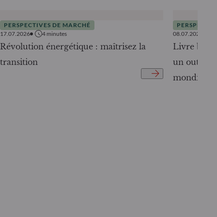
PERSPECTIVES DE MARCHÉ
PERSPECTIV
17.07.2026
4
minutes
08.07.2026
Révolution énergétique : maîtrisez la
Livre blanc
transition
un outil c
mondiale