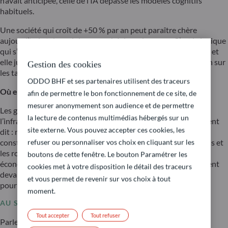
n’avait anticipée, celle de l’IA dépasse les modèles cognitifs
habituels.
Une société qui croît de +50 % par an peut paraître chère
aujourd’hui et devenir bon marché dans deux ans. C’est la logique
qui s’impose désormais sur la partie infrastructure de la tech, et
elle justifie la résilience des marchés actions malgré la tension sur
Gestion des cookies
les taux.
ODDO BHF et ses partenaires utilisent des traceurs
Où en est-on réellement dans le déploiement de l’IA ?
afin de permettre le bon fonctionnement de ce site, de
mesurer anonymement son audience et de permettre
Les gérants spécialistes de la tech situent le déploiement de
la lecture de contenus multimédias hébergés sur un
l’infrastructure IA au niveau 2 sur une échelle de 10. Autrement
site externe. Vous pouvez accepter ces cookies, les
dit : nous n’avons encore rien vu. L’analogie est celle de la
construction d’une ville : pour l’instant, on pose les fondations et
refuser ou personnaliser vos choix en cliquant sur les
les routes. La vague suivante, celle qui verra tous les secteurs
boutons de cette fenêtre. Le bouton Paramétrer les
économiques « habiter » cette infrastructure, reste entièrement
cookies met à votre disposition le détail des traceurs
devant nous. Les gains de productivité qui en découleront
et vous permet de revenir sur vos choix à tout
pourraient dépasser ceux d’Internet.
moment.
AU SEIN DE LA TECH : GAGNANTS ET PERDANTS
Tout accepter
Tout refuser
Parler de « la tech » comme d’un bloc homogène est devenu