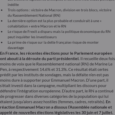
inédite
Trois options : victoire de Macron, division en trois blocs, victoire
du Rassemblement National (RN)
La dernière option est la plus probable et conduirait à une «
cohabitation » entre Macron et le RN
Le risque de Frexit a disparu mais la politique économique du RN
peut inquiéter les investisseurs
La prime de risque sur la dette française risque de monter
davantage
En France, les récentes élections pour le Parlement européen
ont abouti à la déroute du parti présidentiel.
Il recueille deux fois
moins de voix que le Rassemblement national (RN) de Marine Le
Pen, à respectivement 14.6% et 31.3%. Ce résultat était certes
prédit par les instituts de sondages, mais la défaite n’en est pas
moins dure à supporter pour Emmanuel Macron. D’une part, il
s’était investi dans la campagne, multipliant les discours pour
défendre l’intégration européenne. D’autre part, le RN a continué
de progresser dans diverses catégories de la population qui lui
étaient jusqu’alors assez hostiles (femmes, cadres, retraités).
En
réaction Emmanuel Macron a dissous l’Assemblée nationale et
appelé de nouvelles élections législatives les 30 juin et 7 juillet.