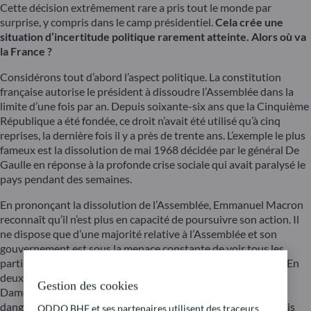
Cette décision extrêmement rare a pris tout le monde par
surprise, y compris dans le camp présidentiel.
Cela crée une
situation d’incertitude politique rarement atteinte. Alors où va
la France ?
Considérons tout d’abord l’aspect politique. La constitution
française autorise le président à dissoudre l’Assemblée dans la
limite d’une fois par an. Depuis soixante-six ans que la Cinquième
République a été fondée, ce droit n’avait été utilisé qu’à cinq
reprises, la dernière fois il y a près de trente ans. L’exemple le plus
fameux est la dissolution de mai 1968 décidée par le général De
Gaulle en réponse à la profonde crise sociale qui avait paralysé le
pays pendant des semaines.
En prononçant la dissolution de l’Assemblée, Emmanuel Macron
reconnaît qu’il n’est plus en capacité de poursuivre son action. Il
ne dispose que d’une majorité relative à l’Assemblée et son
gouvernement est sous la menace constante de voir tous les
partis d’opposition s’unir pour faire chuter le gouvernement. En
deux ans, cela ne s’est pas produit mais c’est une épée de
Gestion des cookies
Damoclès. La décision du président n’en est pas moins
dangereuse puisqu’elle pourrait tourner à l’avantage des partis
ODDO BHF et ses partenaires utilisent des traceurs