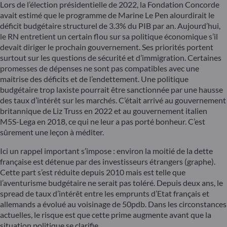
Lors de l’élection présidentielle de 2022, la Fondation Concorde
avait estimé que le programme de Marine Le Pen alourdirait le
déficit budgétaire structurel de 3.3% du PIB par an. Aujourd’hui,
le RN entretient un certain flou sur sa politique économique s’il
devait diriger le prochain gouvernement. Ses priorités portent
surtout sur les questions de sécurité et d’immigration. Certaines
promesses de dépenses ne sont pas compatibles avec une
maitrise des déficits et de l’endettement. Une politique
budgétaire trop laxiste pourrait être sanctionnée par une hausse
des taux d’intérêt sur les marchés. C’était arrivé au gouvernement
britannique de Liz Truss en 2022 et au gouvernement italien
M5S-Lega en 2018, ce qui ne leur a pas porté bonheur. C’est
sûrement une leçon à méditer.
Ici un rappel important s’impose : environ la moitié de la dette
française est détenue par des investisseurs étrangers (graphe).
Cette part s’est réduite depuis 2010 mais est telle que
l’aventurisme budgétaire ne serait pas toléré. Depuis deux ans, le
spread de taux d’intérêt entre les emprunts d’Etat français et
allemands a évolué au voisinage de 50pdb. Dans les circonstances
actuelles, le risque est que cette prime augmente avant que la
situation politique se clarifie.