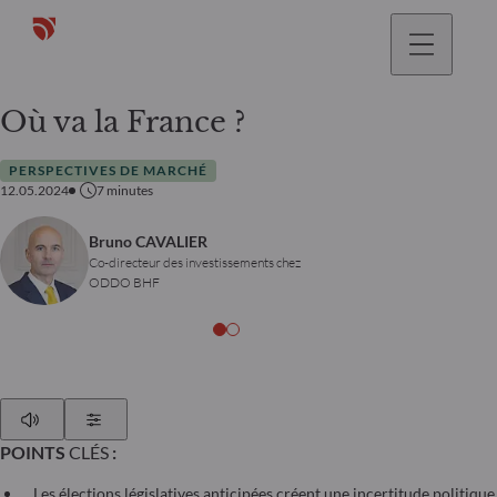
Où va la France ?
PERSPECTIVES DE MARCHÉ
12.05.2024
7
minutes
Bruno CAVALIER
Co-directeur des investissements chez
ODDO BHF
Play
Show Settings
POINTS
CLÉS
:
Les élections législatives anticipées créent une incertitude politique