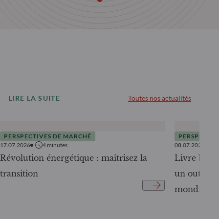
LIRE LA SUITE
Toutes nos actualités
PERSPECTIVES DE MARCHÉ
PERSPECTIV
17.07.2026
4
minutes
08.07.2026
Révolution énergétique : maîtrisez la
Livre blanc
transition
un outil c
mondiale