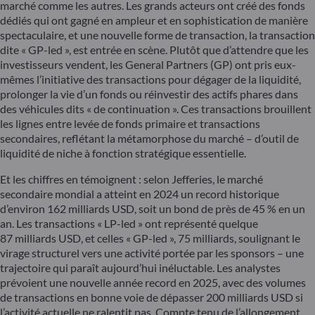
marché comme les autres. Les grands acteurs ont créé des fonds
dédiés qui ont gagné en ampleur et en sophistication de manière
spectaculaire, et une nouvelle forme de transaction, la transaction
dite « GP-led », est entrée en scène. Plutôt que d’attendre que les
investisseurs vendent, les General Partners (GP) ont pris eux-
mêmes l’initiative des transactions pour dégager de la liquidité,
prolonger la vie d’un fonds ou réinvestir des actifs phares dans
des véhicules dits « de continuation ». Ces transactions brouillent
les lignes entre levée de fonds primaire et transactions
secondaires, reflétant la métamorphose du marché – d’outil de
liquidité de niche à fonction stratégique essentielle.
Et les chiffres en témoignent : selon Jefferies, le marché
secondaire mondial a atteint en 2024 un record historique
d’environ 162 milliards USD, soit un bond de près de 45 % en un
an. Les transactions « LP-led » ont représenté quelque
87 milliards USD, et celles « GP-led », 75 milliards, soulignant le
virage structurel vers une activité portée par les sponsors – une
trajectoire qui paraît aujourd’hui inéluctable. Les analystes
prévoient une nouvelle année record en 2025, avec des volumes
de transactions en bonne voie de dépasser 200 milliards USD si
l’activité actuelle ne ralentit pas. Compte tenu de l’allongement