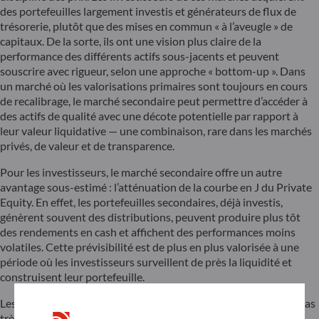
des portefeuilles largement investis et générateurs de flux de
trésorerie, plutôt que des mises en commun « à l’aveugle » de
capitaux. De la sorte, ils ont une vision plus claire de la
performance des différents actifs sous-jacents et peuvent
souscrire avec rigueur, selon une approche « bottom-up ». Dans
un marché où les valorisations primaires sont toujours en cours
de recalibrage, le marché secondaire peut permettre d’accéder à
des actifs de qualité avec une décote potentielle par rapport à
leur valeur liquidative — une combinaison, rare dans les marchés
privés, de valeur et de transparence.
Pour les investisseurs, le marché secondaire offre un autre
avantage sous-estimé : l’atténuation de la courbe en J du Private
Equity. En effet, les portefeuilles secondaires, déjà investis,
génèrent souvent des distributions, peuvent produire plus tôt
des rendements en cash et affichent des performances moins
volatiles. Cette prévisibilité est de plus en plus valorisée à une
période où les investisseurs surveillent de près la liquidité et
construisent leur portefeuille.
Les critiques objectent parfois que le marché secondaire n’est pas
très différent de celui des dérivés en ce qu’il recycle des actifs