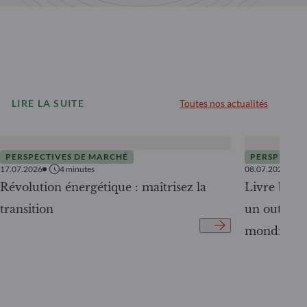
LIRE LA SUITE
Toutes nos actualités
PERSPECTIVES DE MARCHÉ
PERSPECTIV
17.07.2026
4
minutes
08.07.2026
Révolution énergétique : maîtrisez la
Livre blanc
transition
un outil c
mondiale