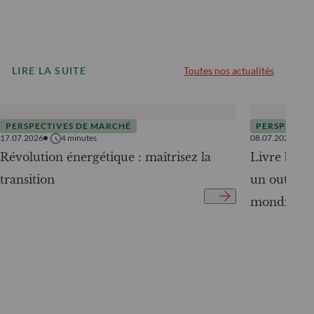
LIRE LA SUITE
Toutes nos actualités
PERSPECTIVES DE MARCHÉ
PERSPECTIV
17.07.2026
4
minutes
08.07.2026
Révolution énergétique : maîtrisez la
Livre blanc
transition
un outil c
mondiale