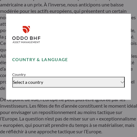
américaine a un prix. À l’inverse, nous anticipons une baisse
modérée pour les actifs européens, qui présentent un certain
nombre d’atouts tels que des valorisations bon marché, de faibles
attentes en matière de croissance des BPA, un « sous-
positionnement » de la part des investisseurs, un euro plus faible,
la possible paix en Ukraine et un « scénario du pire » déjà intégré.
Ces éléments devraient améliorer l’asymétrie de l’Europe, une fois
que les tarifs douaniers et les mélodrames nationaux (France,
Allemagne, etc.), auront été digérés. En outre, il reste à savoir si les
COUNTRY & LANGUAGE
élections allemandes du premier trimestre offriront la possibilité
d’assouplir la règle sur l’endettement allemand. En clair, l’Europe
Country
continuera à faire face à des défis importants au cours des
prochains mois (ou trimestres ?), tout en présentant un potentiel
Select a country
de hausse pour les investisseurs.
De ce point de vue, l’Europe ne peut plus être ignorée par les
investisseurs. Les fêtes de fin d’année constituent le moment idéal
pour envisager un repositionnement au moins tactique sur
l’Europe. La question n’est pas de miser sur un « exceptionnalisme
» européen, qui pourrait prendre du temps à se matérialiser, mais
de réfléchir à une approche tactique sur l’Europe.