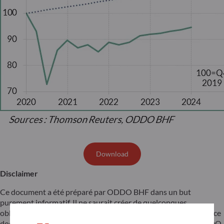
Download
Disclaimer
Ce document a été préparé par ODDO BHF dans un but
purement informatif. Il ne saurait créer de quelconques
obligations à charge de ODDO BHF. Les opinions émises dans ce
document correspondent aux anticipations de marché de ODDO