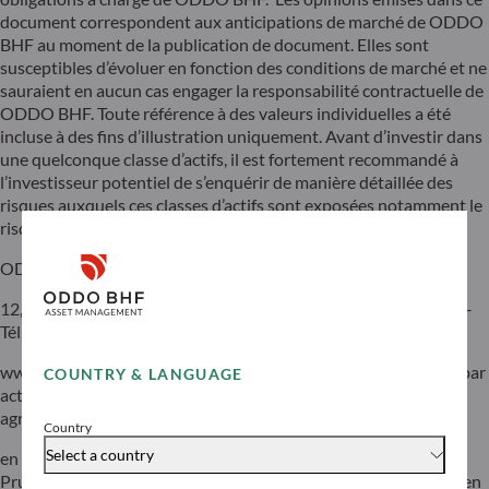
document correspondent aux anticipations de marché de ODDO
BHF au moment de la publication de document. Elles sont
susceptibles d’évoluer en fonction des conditions de marché et ne
sauraient en aucun cas engager la responsabilité contractuelle de
ODDO BHF. Toute référence à des valeurs individuelles a été
incluse à des fins d’illustration uniquement. Avant d’investir dans
une quelconque classe d’actifs, il est fortement recommandé à
l’investisseur potentiel de s’enquérir de manière détaillée des
risques auxquels ces classes d’actifs sont exposées notamment le
risque de perte en capital.
ODDO BHF
12, boulevard de la Madeleine – 75440 Paris Cedex 09 France –
Tél. : 33(0)1 44 51 85 00 – Fax : 33(0)1 44 51 85 10 –
www.oddo-bhf.com ODDO BHF SCA, société en commandite par
COUNTRY & LANGUAGE
actions au capital de 70 000 000 € – RCS 652 027 384 Paris –
agréée
Country
Select a country
en qualité d’établissement de crédit par l’Autorité de Contrôle
Prudentiel et de Résolution (ACPR) et immatriculée à l’ORIAS en