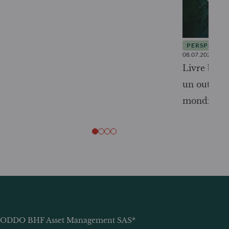
PERSPECTIV
08.07.2026
Livre blanc
un outil c
mondiale
ODDO BHF Asset Management SAS*