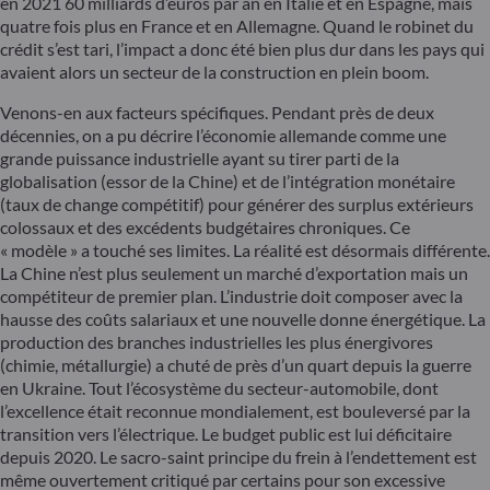
en 2021 60 milliards d’euros par an en Italie et en Espagne, mais
quatre fois plus en France et en Allemagne. Quand le robinet du
crédit s’est tari, l’impact a donc été bien plus dur dans les pays qui
avaient alors un secteur de la construction en plein boom.
Venons-en aux facteurs spécifiques. Pendant près de deux
décennies, on a pu décrire l’économie allemande comme une
grande puissance industrielle ayant su tirer parti de la
globalisation (essor de la Chine) et de l’intégration monétaire
(taux de change compétitif) pour générer des surplus extérieurs
colossaux et des excédents budgétaires chroniques. Ce
« modèle » a touché ses limites. La réalité est désormais différente.
La Chine n’est plus seulement un marché d’exportation mais un
compétiteur de premier plan. L’industrie doit composer avec la
hausse des coûts salariaux et une nouvelle donne énergétique. La
production des branches industrielles les plus énergivores
(chimie, métallurgie) a chuté de près d’un quart depuis la guerre
en Ukraine. Tout l’écosystème du secteur-automobile, dont
l’excellence était reconnue mondialement, est bouleversé par la
transition vers l’électrique. Le budget public est lui déficitaire
depuis 2020. Le sacro-saint principe du frein à l’endettement est
même ouvertement critiqué par certains pour son excessive