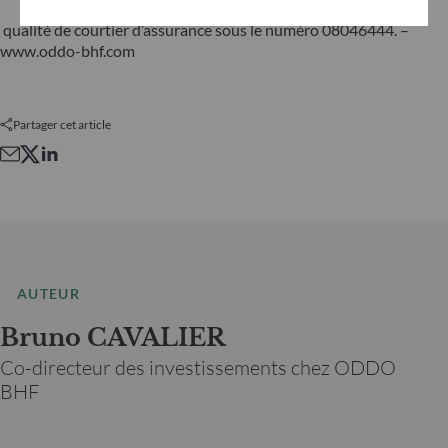
qualité de courtier d’assurance sous le numéro 08046444. –
www.oddo-bhf.com
Partager cet article
AUTEUR
Bruno CAVALIER
Co-directeur des investissements chez ODDO
BHF